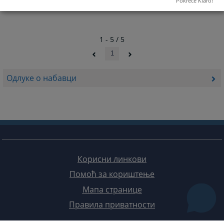
Pokreće Klaro!
1 - 5 / 5
1
Одлуке о набавци
Корисни линкови
Помоћ за кориштење
Мапа странице
Правила приватности