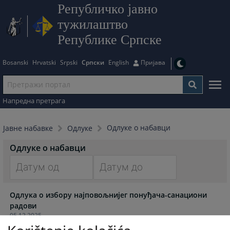
Републичко јавно
тужилаштво
Републике Српске
Bosanski
Hrvatski
Srpski
Српски
English
Пријава
Напредна претрага
Одлуке о набавци
Јавне набавке
Одлуке
Одлуке о набавци
Navigate
Navigate
Одлука о избору најповољнијег понуђача-санациони
forward
forward
радови
to
to
05.12.2025.
interact
interact
with
with