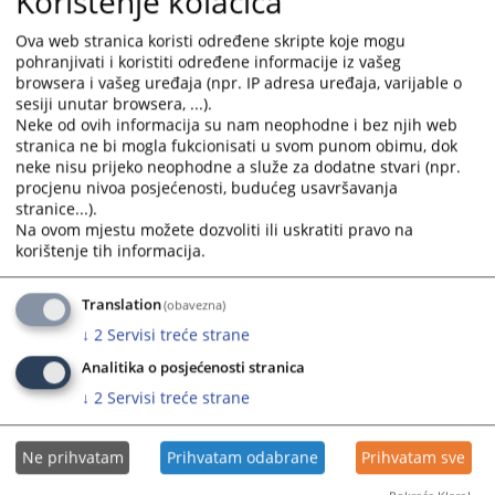
Korištenje kolačića
Одлука о избору најповољнијег понуђача-рачунарска
the
the
Ova web stranica koristi određene skripte koje mogu
опрема
calendar
calendar
pohranjivati i koristiti određene informacije iz vašeg
20.11.2025.
and
and
browsera i vašeg uređaja (npr. IP adresa uređaja, varijable o
select
select
sesiji unutar browsera, ...).
Одлука о избору најповољнијег понуђача-рачунарска
a
a
Neke od ovih informacija su nam neophodne i bez njih web
опрема
date.
date.
stranica ne bi mogla fukcionisati u svom punom obimu, dok
27.10.2025.
neke nisu prijeko neophodne a služe za dodatne stvari (npr.
Press
Press
procjenu nivoa posjećenosti, budućeg usavršavanja
the
the
stranice...).
Одлука о избору најповољнијег понуђача-рачунарска
question
question
Na ovom mjestu možete dozvoliti ili uskratiti pravo na
опрема
mark
mark
korištenje tih informacija.
23.05.2025.
key
key
to
to
Translation
Одлука о додјели уговора за ПМВ
(obavezna)
get
get
19.01.2025.
↓
2
Servisi treće strane
the
the
keyboard
keyboard
Analitika o posjećenosti stranica
shortcuts
shortcuts
↓
2
Servisi treće strane
for
for
changing
changing
Ne prihvatam
Prihvatam odabrane
Prihvatam sve
dates.
dates.