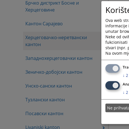
Брчко дистрикт Босне и
Korišt
Херцеговине
Ova web stra
Кантон Сарајево
informacije 
unutar brows
Neke od ovi
Херцеговачко-неретвански
fukcionisat
кантон
stvari (npr.
Na ovom mjes
Западнохерцеговачки кантон
Tra
Зеничко-добојски кантон
↓
2
Ana
Унско-сански кантон
↓
2
Тузлански кантон
Ne prihva
Посавски кантон
Livanjski kanton