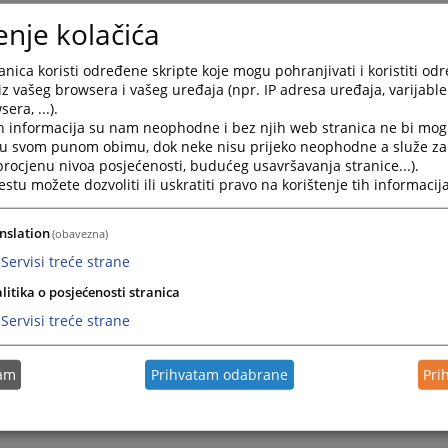
enje kolačića
nica koristi određene skripte koje mogu pohranjivati i koristiti od
iz vašeg browsera i vašeg uređaja (npr. IP adresa uređaja, varijable 
era, ...).
h informacija su nam neophodne i bez njih web stranica ne bi mog
i u svom punom obimu, dok neke nisu prijeko neophodne a služe z
 procjenu nivoa posjećenosti, budućeg usavršavanja stranice...).
tu možete dozvoliti ili uskratiti pravo na korištenje tih informacija
nslation
(obavezna)
Servisi treće strane
litika o posjećenosti stranica
Servisi treće strane
tam
Prihvatam odabrane
Pri