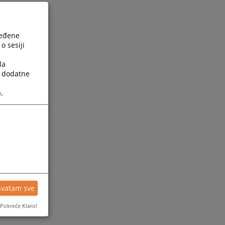
ređene
o sesiji
la
a dodatne
.
hvatam sve
Pokreće Klaro!