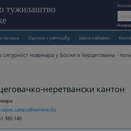
Bosansk
но тужилаштво
ке
Иди
на
Напред
садржај
а питања
Односи с јавношћу
Јавне набавке
Конта
а сигурност новинара у Босни и Херцеговини - пол
цеговачко-неретвански кантон
Чевра
:
харис.цевра@мупхнк.ба
61 385 140