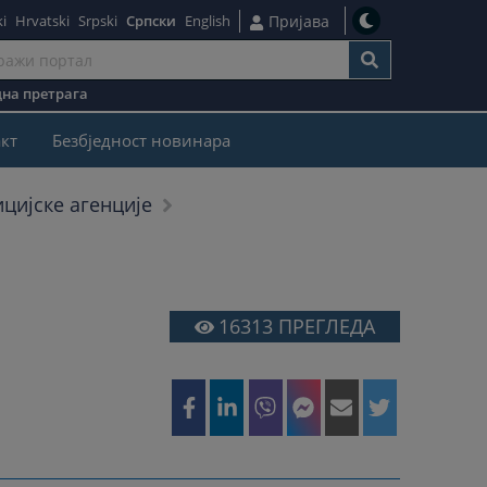
i
Hrvatski
Srpski
Српски
English
Пријава
на претрага
кт
Безбjедност новинара
ицијске агенције
16313
ПРЕГЛЕДА