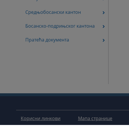
Средњобосански кантон
Босанско-подрињског кантона
Пратећа документа
Корисни линкови
Мапа странице
Помоћ за кориштење
Правила приватности