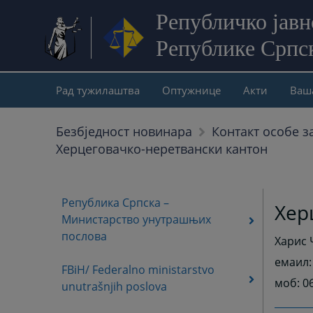
Републичко јав
Републике Српс
Рад тужилаштва
Оптужнице
Акти
Ваш
Безбjедност новинара
Контакт особе з
Херцеговачко-неретвански кантон
Република Српска –
Хер
Министарство унутрашњих
послова
Харис 
емаил
FBiH/ Federalno ministarstvo
моб: 0
unutrašnjih poslova