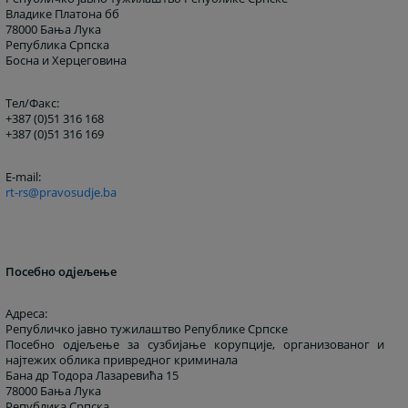
Владике Платона бб
78000 Бања Лука
Република Српска
Босна и Херцеговина
Тел/Факс:
+387 (0)51 316 168
+387 (0)51 316 169
E-mail:
rt-rs@pravosudje.ba
Посебно одјељење
Адреса:
Републичко јавно тужилаштво Републике Српске
Посебно одјељење за сузбијање корупције, организованог и
најтежих облика привредног криминала
Бана др Тодора Лазаревића 15
78000 Бања Лука
Република Српска