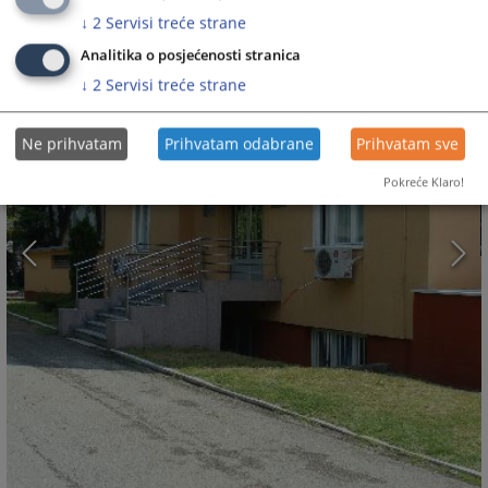
↓
2
Servisi treće strane
Analitika o posjećenosti stranica
↓
2
Servisi treće strane
Ne prihvatam
Prihvatam odabrane
Prihvatam sve
Pokreće Klaro!