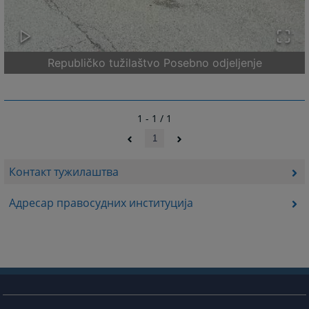
Republičko tužilaštvo Posebno odjeljenje
1 - 1 / 1
1
Контакт тужилаштва
Адресар правосудних институција