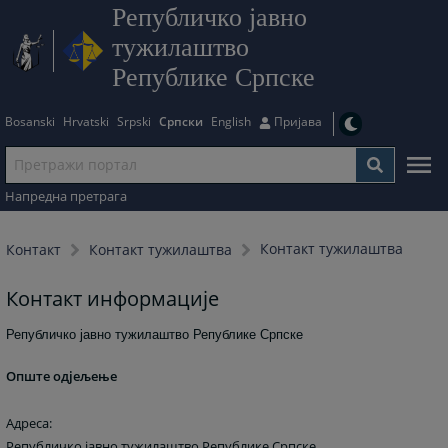
Републичко јавно
тужилаштво
Републике Српске
Bosanski
Hrvatski
Srpski
Српски
English
Пријава
Напредна претрага
Контакт тужилаштва
Контакт
Контакт тужилаштва
Контакт информације
Републичко јавно тужилаштво Републике Српске
Опште одјељење
Адреса:
Републичко јавно тужилаштво Републике Српске