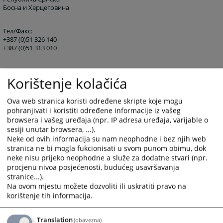
Босна и Херцеговина
Тел/Факс:
+387 (0)51 326 140
+387 (0)51 313 010
E-mail:
Korištenje kolačića
st-bl@pravosudje.ba
Ova web stranica koristi određene skripte koje mogu
pohranjivati i koristiti određene informacije iz vašeg
Web:
browsera i vašeg uređaja (npr. IP adresa uređaja, varijable o
https://rt-rs.pravosudje.ba
sesiji unutar browsera, ...).
Neke od ovih informacija su nam neophodne i bez njih web
15106
ПРЕГЛЕДА
stranica ne bi mogla fukcionisati u svom punom obimu, dok
neke nisu prijeko neophodne a služe za dodatne stvari (npr.
procjenu nivoa posjećenosti, budućeg usavršavanja
stranice...).
Na ovom mjestu možete dozvoliti ili uskratiti pravo na
korištenje tih informacija.
Translation
(obavezna)