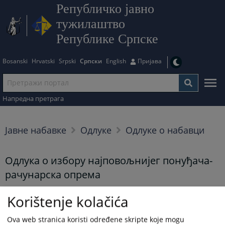
Републичко јавно
тужилаштво
Републике Српске
Bosanski
Hrvatski
Srpski
Српски
English
Пријава
Напредна претрага
Јавне набавке
Одлуке
Одлуке о набавци
Одлука о избору најповољнијег понуђача-
рачунарска опрема
27.10.2025.
Korištenje kolačića
Приказана вијест је на
:
Српски језик
Ova web stranica koristi određene skripte koje mogu