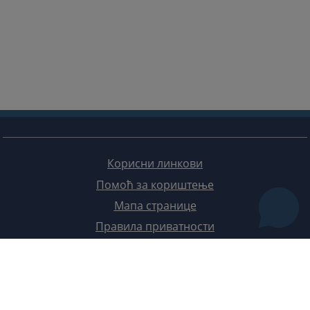
Корисни линкови
Помоћ за кориштење
Мапа странице
Правила приватности
Редизајн веб странице финансирала је Европска унија. Искључиво је одговоран за његов садржај