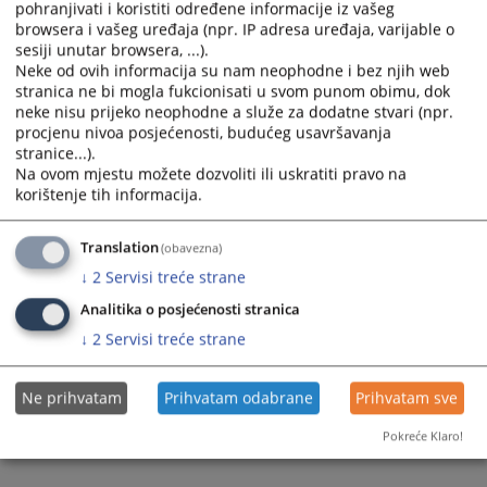
pohranjivati i koristiti određene informacije iz vašeg
Пратећи документи
browsera i vašeg uređaja (npr. IP adresa uređaja, varijable o
sesiji unutar browsera, ...).
Одлука о избору најповољнијег понуђача-рачунарска
Neke od ovih informacija su nam neophodne i bez njih web
опрема
stranica ne bi mogla fukcionisati u svom punom obimu, dok
neke nisu prijeko neophodne a služe za dodatne stvari (npr.
procjenu nivoa posjećenosti, budućeg usavršavanja
stranice...).
108
ПРЕГЛЕДА
Na ovom mjestu možete dozvoliti ili uskratiti pravo na
korištenje tih informacija.
Translation
(obavezna)
↓
2
Servisi treće strane
Analitika o posjećenosti stranica
↓
2
Servisi treće strane
Ne prihvatam
Prihvatam odabrane
Prihvatam sve
Pokreće Klaro!