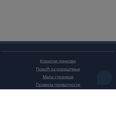
Корисни линкови
Помоћ за кориштење
Мапа странице
Правила приватности
Редизајн веб странице финансирала је Европска унија. Искључиво је одговоран за његов садржај