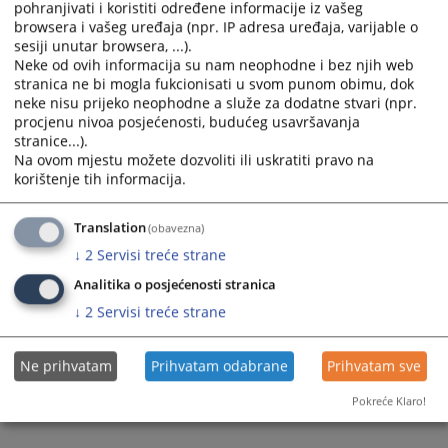
pohranjivati i koristiti određene informacije iz vašeg
Пратећи документи
browsera i vašeg uređaja (npr. IP adresa uređaja, varijable o
sesiji unutar browsera, ...).
Одлука о избору најповољнијег понуђача-рачунарска
Neke od ovih informacija su nam neophodne i bez njih web
опрема
stranica ne bi mogla fukcionisati u svom punom obimu, dok
neke nisu prijeko neophodne a služe za dodatne stvari (npr.
procjenu nivoa posjećenosti, budućeg usavršavanja
stranice...).
113
ПРЕГЛЕДА
Na ovom mjestu možete dozvoliti ili uskratiti pravo na
korištenje tih informacija.
Translation
(obavezna)
↓
2
Servisi treće strane
Analitika o posjećenosti stranica
↓
2
Servisi treće strane
Ne prihvatam
Prihvatam odabrane
Prihvatam sve
Pokreće Klaro!