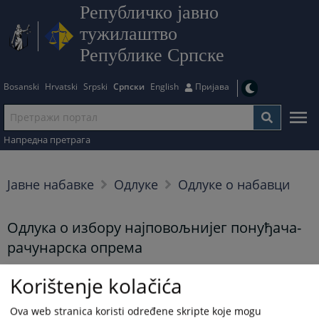
Републичко јавно
тужилаштво
Републике Српске
Bosanski
Hrvatski
Srpski
Српски
English
Пријава
Напредна претрага
Јавне набавке
Одлуке
Одлуке о набавци
Одлука о избору најповољнијег понуђача-
рачунарска опрема
20.11.2025.
Korištenje kolačića
Приказана вијест је на
:
Српски језик
Ova web stranica koristi određene skripte koje mogu