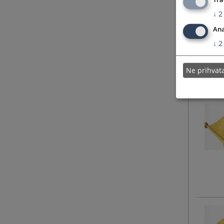
↓
2
Ana
↓
2
Ne prihva