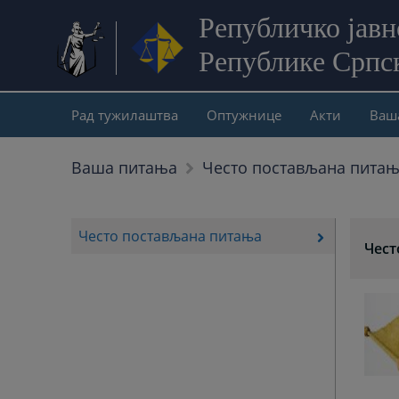
Републичко јав
Републике Српс
Рад тужилаштва
Оптужнице
Акти
Ваш
Ваша питања
Често постављана пита
Често постављана питања
Чест