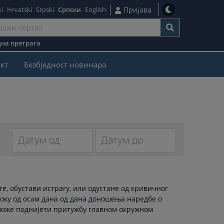
i
Hrvatski
Srpski
Српски
English
Пријава
на претрага
кт
Безбjедност новинара
Navigate
Navigate
forward
forward
to
to
е, обустави истрагу, или одустане од кривичног
interact
interact
оку од осам дана од дана доношења наредбе о
with
with
може поднијети притужбу главном окружном
the
the
calendar
calendar