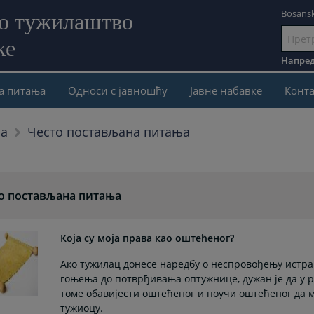
Bosansk
но тужилаштво
ке
Иди
на
Напред
садржај
а питања
Односи с јавношћу
Јавне набавке
Конта
Често постављана питања
ња
о постављана питања
Која су моја права као оштећеног?
Ако тужилац донесе наредбу о неспровођењу истраг
гоњења до потврђивања оптужнице, дужан је да у р
томе обавијести оштећеног и поучи оштећеног да 
тужиоцу.