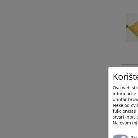
Korišt
Ova web stra
informacije 
unutar brows
Neke od ovi
fukcionisat
stvari (npr.
Na ovom mjes
Tra