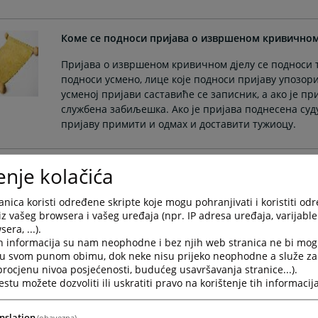
Коме се подноси пријава о извршеном кривичном
Пријава о извршеном кривичном дјелу се подноси т
подноси усмено, лице које подноси пријаву упозо
усменој пријави саставиће се записник, а ако је п
службена забиљешка. Ако је пријава поднесена су
пријаву примити и одмах и доставити тужиоцу.
Како су организована јавна тужилаштва у Републ
enje kolačića
У Републици Српској функцију тужилаштва врши гл
nica koristi određene skripte koje mogu pohranjivati i koristiti od
републичког јавног тужиоца, замјеник главног репу
iz vašeg browsera i vašeg uređaja (npr. IP adresa uređaja, varijable 
републички јавни тужилац у Републичком јавном т
era, ...).
Бањој Луци.
h informacija su nam neophodne i bez njih web stranica ne bi mog
i u svom punom obimu, dok neke nisu prijeko neophodne a služe z
Функцију тужилаштва врше и главни окружни јавни 
 procjenu nivoa posjećenosti, budućeg usavršavanja stranice...).
tu možete dozvoliti ili uskratiti pravo na korištenje tih informacija
тужиоца и окружни јавни тужилац у окружним јавн
nslation
(obavezna)