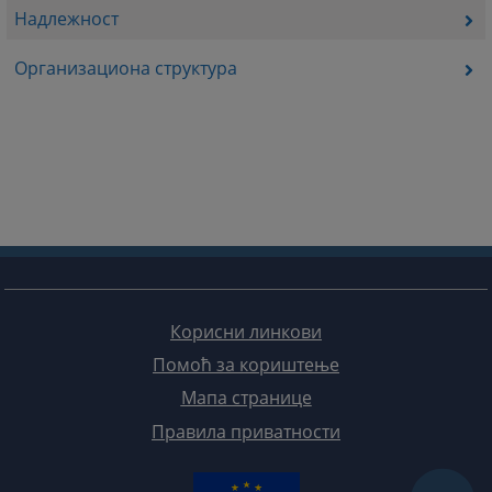
Надлежност
Организациона структура
Корисни линкови
Помоћ за кориштење
Мапа странице
Правила приватности