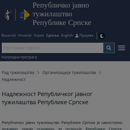
Републичко јавно
тужилаштво
Републике Српске
Bosanski
Hrvatski
Srpski
Српски
English
Пријава
Напредна претрага
Рад тужилаштва
Организација тужилаштва
Надлежност
Надлежност Републичког јавног
тужилаштва Републике Српске
Републичко јавно тужилаштво Републике Српске је самостално
државно тијело основано за подручје Републике Српске.