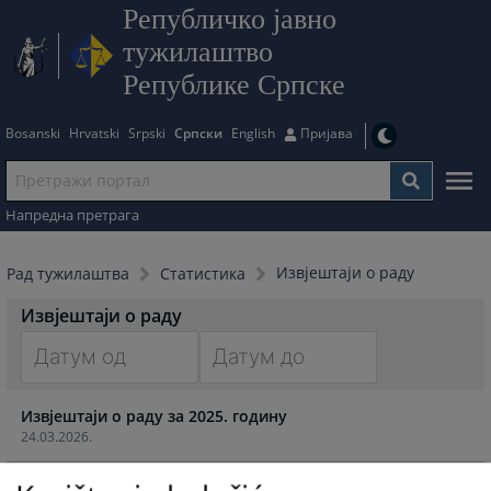
Републичко јавно
тужилаштво
Републике Српске
Bosanski
Hrvatski
Srpski
Српски
English
Пријава
Напредна претрага
Извјештаји о раду
Рад тужилаштва
Статистика
Извјештаји о раду
Navigate
Navigate
Извјештаји о раду за 2025. годину
forward
forward
24.03.2026.
to
to
interact
interact
Извјештаји о раду за 2024. годину
with
with