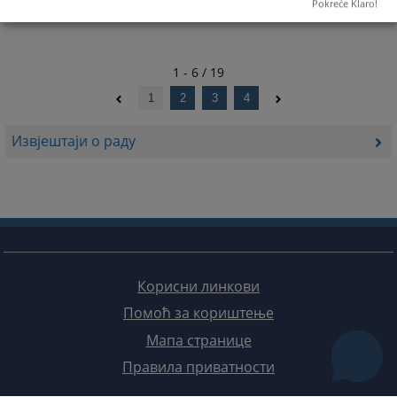
Pokreće Klaro!
1 - 6 / 19
1
2
3
4
Извјештаји о раду
Корисни линкови
Помоћ за кориштење
Мапа странице
Правила приватности