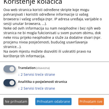
Korištenje kolačića
01.03.2025.
the
the
Ova web stranica koristi određene skripte koje mogu
calendar
calendar
pohranjivati i koristiti određene informacije iz vašeg
Извјештаји о раду за 2023. годину
and
and
browsera i vašeg uređaja (npr. IP adresa uređaja, varijable o
03.04.2024.
select
select
sesiji unutar browsera, ...).
a
a
Neke od ovih informacija su nam neophodne i bez njih web
Извјештај о раду тужилаштава Републике Српске у 2022.
date.
date.
stranica ne bi mogla fukcionisati u svom punom obimu, dok
години
Press
Press
neke nisu prijeko neophodne a služe za dodatne stvari (npr.
01.03.2023.
procjenu nivoa posjećenosti, budućeg usavršavanja
the
the
stranice...).
question
question
Na ovom mjestu možete dozvoliti ili uskratiti pravo na
Извјештај о раду тужилаштава у Републици Српској у
mark
mark
korištenje tih informacija.
2021. години
key
key
11.03.2022.
to
to
Translation
(obavezna)
get
get
Извјештај о раду за 2018.годину
↓
2
Servisi treće strane
the
the
keyboard
keyboard
Analitika o posjećenosti stranica
shortcuts
shortcuts
↓
2
Servisi treće strane
for
for
changing
changing
dates.
dates.
Ne prihvatam
Prihvatam odabrane
Prihvatam sve