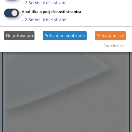
↓
2
Servisi treće strane
Analitika o posjećenosti stranica
↓
2
Servisi treće strane
Ne prihvatam
Prihvatam odabrane
Prihvatam sve
Pokreće Klaro!