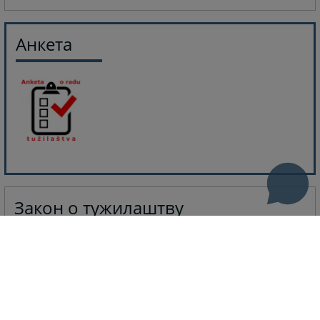
Aнкета
Закон о тужилаштву
Закон о јавним тужилаштвима Републике Српске
01.06.2017.
Више