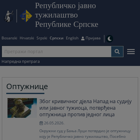
Републичко јавно
тужилаштво
Републике Српске
Bosanski
Hrvatski
Srpski
Српски
English
Пријава
Напредна претрага
Оптужнице
Због кривичног дјела Напад на судију
или јавног тужиоца, потврђена
оптужница против једног лица
26.05.2026.
Окружни суд у Бања Луци потврдио је оптужницу
коју је Републичко јавно тужилаштво, Посебно