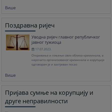
Више
Поздравна ријеч
Уводна ријеч главног републичког
јавног тужиоца
17.07.2023.
Откривање и гоњење свих облика криминала, а
нарочито организованог криминала и корупције
одговоран је и захтјеван посао
Више
Пријава сумње на корупцију и
друге неправилности