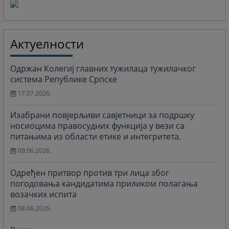
Актуелности
Одржан Колегиј главних тужилаца тужилачког
система Републике Српске
17.07.2026.
Изабрани повјерљиви савјетници за подршку
носиоцима правосудних функција у вези са
питањима из области етике и интегритета.
09.06.2026.
Одређен притвор против три лица због
погодовања кандидатима приликом полагања
возачких испита
08.06.2026.