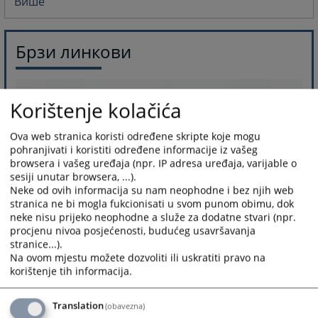
Више
Брзи линкови
Korištenje kolačića
Ova web stranica koristi određene skripte koje mogu
pohranjivati i koristiti određene informacije iz vašeg
browsera i vašeg uređaja (npr. IP adresa uređaja, varijable o
sesiji unutar browsera, ...).
Neke od ovih informacija su nam neophodne i bez njih web
stranica ne bi mogla fukcionisati u svom punom obimu, dok
neke nisu prijeko neophodne a služe za dodatne stvari (npr.
procjenu nivoa posjećenosti, budućeg usavršavanja
stranice...).
Na ovom mjestu možete dozvoliti ili uskratiti pravo na
korištenje tih informacija.
Translation
(obavezna)