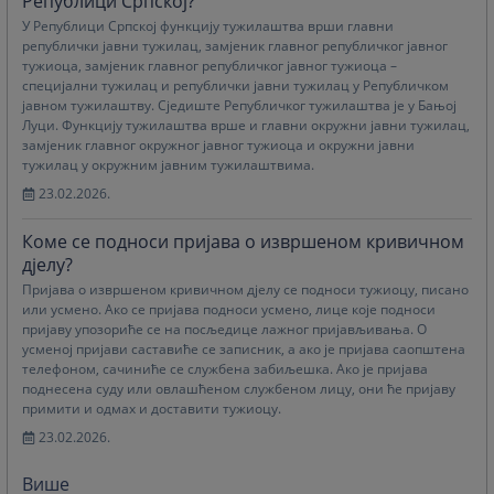
Републици Српској?
У Републици Српској функцију тужилаштва врши главни
републички јавни тужилац, замјеник главног републичког јавног
тужиоца, замјеник главног републичког јавног тужиоца –
специјални тужилац и републички јавни тужилац у Републичком
јавном тужилаштву. Сједиште Републичког тужилаштва је у Бањој
Луци. Функцију тужилаштва врше и главни окружни јавни тужилац,
замјеник главног окружног јавног тужиоца и окружни јавни
тужилац у окружним јавним тужилаштвима.
23.02.2026.
Коме се подноси пријава о извршеном кривичном
дјелу?
Пријава о извршеном кривичном дјелу се подноси тужиоцу, писано
или усмено. Ако се пријава подноси усмено, лице које подноси
пријаву упозориће се на посљедице лажног пријављивања. О
усменој пријави саставиће се записник, а ако је пријава саопштена
телефоном, сачиниће се службена забиљешка. Ако је пријава
поднесена суду или овлашћеном службеном лицу, они ће пријаву
примити и одмах и доставити тужиоцу.
23.02.2026.
Више