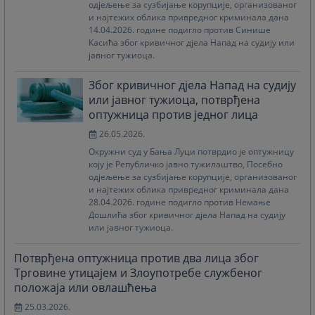
одјељење за сузбијање корупције, организованог
и најтежих облика привредног криминала дана
14.04.2026. године подигло против Синише
Касића због кривичног дјела Напад на судију или
јавног тужиоца.
Због кривичног дјела Напад на судију
или јавног тужиоца, потврђена
оптужница против једног лица
26.05.2026.
Окружни суд у Бања Луци потврдио је оптужницу
коју је Републичко јавно тужилаштво, Посебно
одјељење за сузбијање корупције, организованог
и најтежих облика привредног криминала дана
28.04.2026. године подигло против Немање
Дошлића због кривичног дјела Напад на судију
или јавног тужиоца.
Потврђена оптужница против два лица због
Трговине утицајем и Злоупотребе службеног
положаја или овлашћења
25.03.2026.