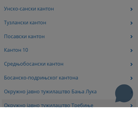
Унско-сански кантон
Тузлански кантон
Посавски кантон
Кантон 10
Средњобосански кантон
Босанско-подрињског кантона
Окружно јавно тужилаштво Бања Лука
Окружно јавно тужилаштво Требиње
Окружно јавно тужилаштво Источно Сарајево
Окружно јавно тужилаштво Приједор