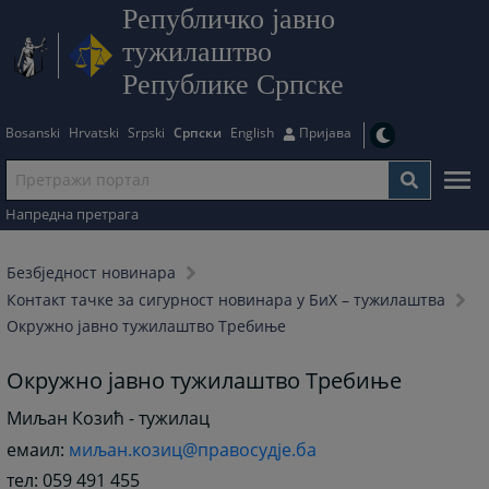
Републичко јавно
тужилаштво
Републике Српске
Bosanski
Hrvatski
Srpski
Српски
English
Пријава
Напредна претрага
Безбjедност новинара
Контакт тачке за сигурност новинара у БиХ – тужилаштва
Окружно јавно тужилаштво Требиње
Окружно јавно тужилаштво Требиње
Миљан Козић - тужилац
емаил:
миљан.козиц@правосудје.ба
тел: 059 491 455