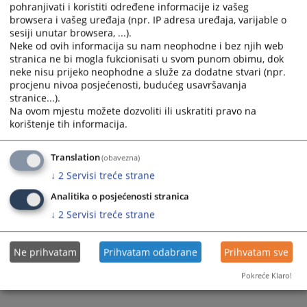
pohranjivati i koristiti određene informacije iz vašeg
browsera i vašeg uređaja (npr. IP adresa uređaja, varijable o
sesiji unutar browsera, ...).
Neke od ovih informacija su nam neophodne i bez njih web
stranica ne bi mogla fukcionisati u svom punom obimu, dok
neke nisu prijeko neophodne a služe za dodatne stvari (npr.
procjenu nivoa posjećenosti, budućeg usavršavanja
stranice...).
Na ovom mjestu možete dozvoliti ili uskratiti pravo na
korištenje tih informacija.
Translation
(obavezna)
↓
2
Servisi treće strane
Analitika o posjećenosti stranica
↓
2
Servisi treće strane
Ne prihvatam
Prihvatam odabrane
Prihvatam sve
Pokreće Klaro!