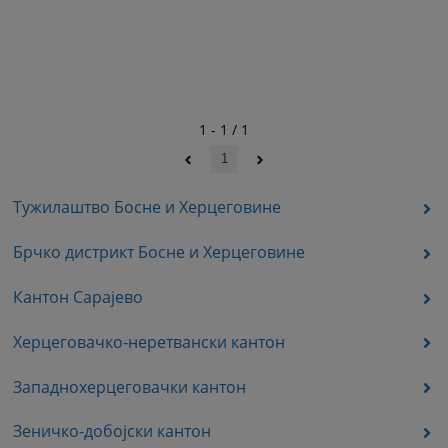
1 - 1 / 1
1
Тужилаштво Босне и Херцеговине
Брчко дистрикт Босне и Херцеговине
Кантон Сарајево
Херцеговачко-неретвански кантон
Западнохерцеговачки кантон
Зеничко-добојски кантон