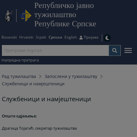
Републичко јавно
тужилаштво
Републике Српске
Bosanski
Hrvatski
Srpski
Српски
English
Пријава
Напредна претрага
Рад тужилаштва
Запослени у тужилаштву
Службеници и намјештеници
Службеници и намјештеници
Опште одјељење:
Драгица Тојагић, секретар тужилаштва