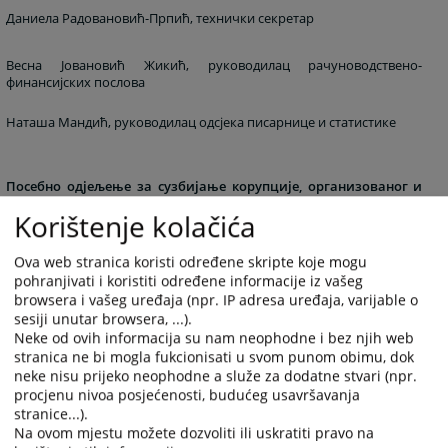
Даниела Радовановић-Прпић, технички секретар
Весна Јовановић Жикић, руководилац рачуноводствено-
финансијских послова
Наташа Мандић, руководилац одсјека писарнице и статистике
Посебно одјељење за сузбијање корупције, организованог и
најтежих облика привредног криминала:
Korištenje kolačića
Весна Ђаловић, руководилац рачуноводствено-финансијских
Ova web stranica koristi određene skripte koje mogu
послова
pohranjivati i koristiti određene informacije iz vašeg
browsera i vašeg uređaja (npr. IP adresa uređaja, varijable o
sesiji unutar browsera, ...).
Жељко Стевановић, руководилац одсјека писарнице и статистике
Neke od ovih informacija su nam neophodne i bez njih web
stranica ne bi mogla fukcionisati u svom punom obimu, dok
neke nisu prijeko neophodne a služe za dodatne stvari (npr.
Сваког од горе наведених службеника и намјештеника можете
procjenu nivoa posjećenosti, budućeg usavršavanja
контактирати путем електронске поште тако да куцате
stranice...).
ime.prezime@pravosudje.ba
Na ovom mjestu možete dozvoliti ili uskratiti pravo na