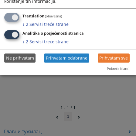
korištenje tih informacija.
6311
ПРЕГЛЕДА
Translation
(obavezna)
↓
2
Servisi treće strane
Analitika o posjećenosti stranica
↓
2
Servisi treće strane
Ne prihvatam
Prihvatam odabrane
Prihvatam sve
Pokreće Klaro!
1 - 1 / 1
1
Главни тужилац