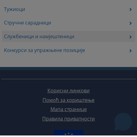
Тужиоци
Стручни сарадници
Службеници и намјештеници
Конкурси за упражњене позиције
Корисни линкови
Помоћ за кориштење
Мапа странице
Правила приватности