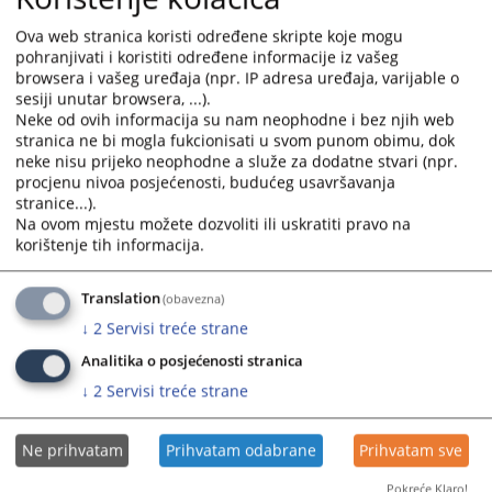
Ova web stranica koristi određene skripte koje mogu
pohranjivati i koristiti određene informacije iz vašeg
browsera i vašeg uređaja (npr. IP adresa uređaja, varijable o
sesiji unutar browsera, ...).
Neke od ovih informacija su nam neophodne i bez njih web
stranica ne bi mogla fukcionisati u svom punom obimu, dok
neke nisu prijeko neophodne a služe za dodatne stvari (npr.
procjenu nivoa posjećenosti, budućeg usavršavanja
stranice...).
Trenutno nema vijesti
Na ovom mjestu možete dozvoliti ili uskratiti pravo na
korištenje tih informacija.
Translation
(obavezna)
↓
2
Servisi treće strane
Analitika o posjećenosti stranica
↓
2
Servisi treće strane
Ne prihvatam
Prihvatam odabrane
Prihvatam sve
Pokreće Klaro!