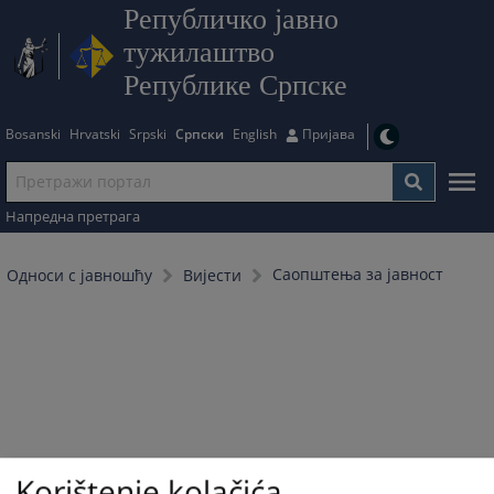
Републичко јавно
тужилаштво
Републике Српске
Bosanski
Hrvatski
Srpski
Српски
English
Пријава
Напредна претрага
Саопштења за јавност
Односи с јавношћу
Вијести
Korištenje kolačića