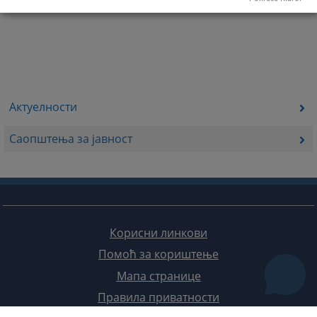
Актуелности
Саопштења за јавност
Корисни линкови
Помоћ за кориштење
Мапа странице
Правила приватности