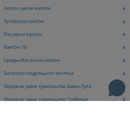
Унско-сански кантон
Тузлански кантон
Посавски кантон
Кантон 10
Средњобосански кантон
Босанско-подрињског кантона
Окружно јавно тужилаштво Бања Лука
Окружно јавно тужилаштво Требиње
Окружно јавно тужилаштво Источно Сарајево
Окружно јавно тужилаштво Приједор