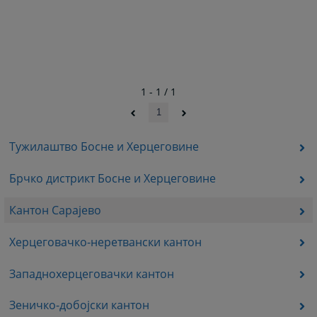
1 - 1 / 1
1
Тужилаштво Босне и Херцеговине
Брчко дистрикт Босне и Херцеговине
Кантон Сарајево
Херцеговачко-неретвански кантон
Западнохерцеговачки кантон
Зеничко-добојски кантон