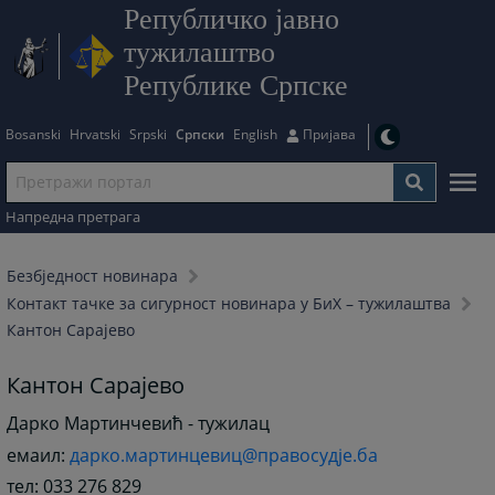
Републичко јавно
тужилаштво
Републике Српске
Bosanski
Hrvatski
Srpski
Српски
English
Пријава
Напредна претрага
Безбjедност новинара
Контакт тачке за сигурност новинара у БиХ – тужилаштва
Кантон Сарајево
Кантон Сарајево
Дарко Мартинчевић - тужилац
емаил:
дарко.мартинцевиц@правосудје.ба
тел: 033 276 829