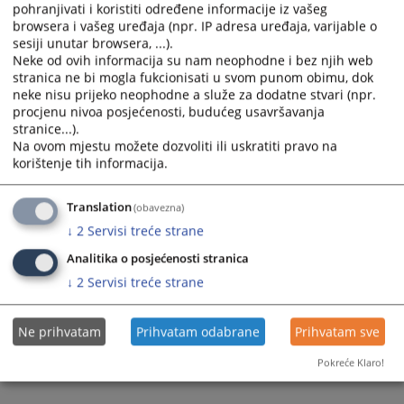
pohranjivati i koristiti određene informacije iz vašeg
browsera i vašeg uređaja (npr. IP adresa uređaja, varijable o
sesiji unutar browsera, ...).
Neke od ovih informacija su nam neophodne i bez njih web
stranica ne bi mogla fukcionisati u svom punom obimu, dok
neke nisu prijeko neophodne a služe za dodatne stvari (npr.
procjenu nivoa posjećenosti, budućeg usavršavanja
stranice...).
Na ovom mjestu možete dozvoliti ili uskratiti pravo na
korištenje tih informacija.
Translation
(obavezna)
↓
2
Servisi treće strane
Analitika o posjećenosti stranica
↓
2
Servisi treće strane
Ne prihvatam
Prihvatam odabrane
Prihvatam sve
Pokreće Klaro!