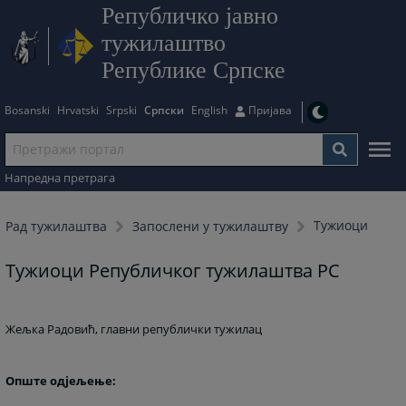
Републичко јавно
тужилаштво
Републике Српске
Bosanski
Hrvatski
Srpski
Српски
English
Пријава
Напредна претрага
Тужиоци
Рад тужилаштва
Запослени у тужилаштву
Тужиоци Републичког тужилаштва РС
Жељка Радовић, главни републички тужилац
Опште одјељење: