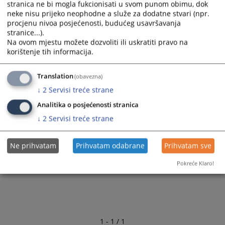
stranica ne bi mogla fukcionisati u svom punom obimu, dok
Горан Гламочанин, републички тужилац
neke nisu prijeko neophodne a služe za dodatne stvari (npr.
Драгица Глушац, републички тужилац
procjenu nivoa posjećenosti, budućeg usavršavanja
stranice...).
Раденко Јанковић, републички тужилац
Na ovom mjestu možete dozvoliti ili uskratiti pravo na
Сања Тадић-Стојисављевић, републички тужилац
korištenje tih informacija.
Слободан Ћелић, републички тужилац
Translation
(obavezna)
↓
2
Servisi treće strane
16251
ПРЕГЛЕДА
Analitika o posjećenosti stranica
↓
2
Servisi treće strane
Ne prihvatam
Prihvatam odabrane
Prihvatam sve
Pokreće Klaro!
1 - 1 / 1