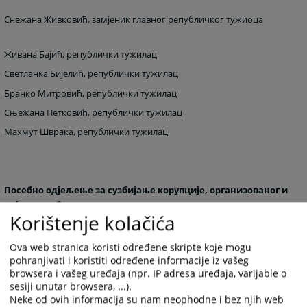
Снежана Живковић, замјеник главног републичког тужиоца
Живана Бајић, републички тужилац
Светланка Бијелић, републички тужилац
Бранко Митровић, републички тужилац
Сњежана Петковић, републички тужилац
Махмут Шврака, републички тужилац
Посебно одјељење за сузбијање корупције, организованог и
најтежих облика привредног криминала:
Korištenje kolačića
Миодраг Бајић, замјеник главног републичког тужиоца-
Ova web stranica koristi određene skripte koje mogu
специјални тужилац
pohranjivati i koristiti određene informacije iz vašeg
browsera i vašeg uređaja (npr. IP adresa uređaja, varijable o
sesiji unutar browsera, ...).
Жана Бојић, републички тужилац
Neke od ovih informacija su nam neophodne i bez njih web