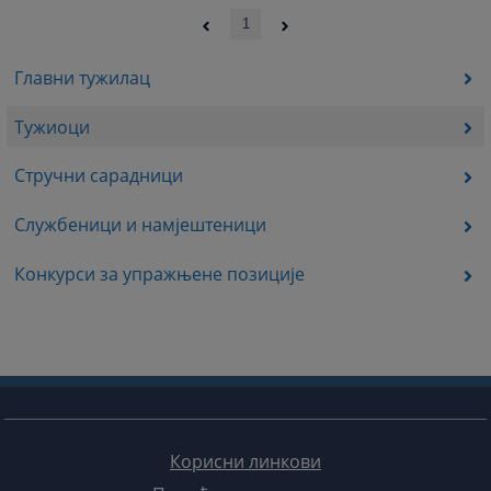
1
Главни тужилац
Тужиоци
Стручни сарадници
Службеници и намјештеници
Конкурси за упражњене позиције
Корисни линкови