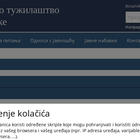
Bosansk
но тужилаштво
ке
Иди
на
Напред
садржај
а питања
Односи с јавношћу
Јавне набавке
Конта
enje kolačića
nica koristi određene skripte koje mogu pohranjivati i koristiti od
iz vašeg browsera i vašeg uređaja (npr. IP adresa uređaja, varijable 
era, ...).