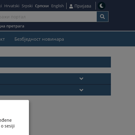
i
Hrvatski
Srpski
Српски
English
Пријава
на претрага
кт
Безбjедност новинара
ređene
o sesiji