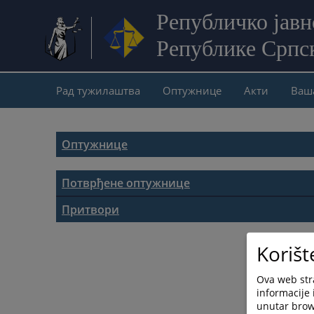
Републичко јав
Републике Српс
Рад тужилаштва
Оптужнице
Акти
Ваш
Оптужнице
Потврђене оптужнице
Оптужнице
Притвори
Притворски предмети
Korišt
Ova web stra
informacije 
unutar brows