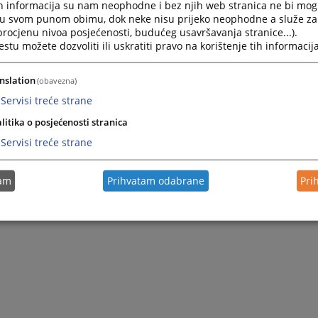
h informacija su nam neophodne i bez njih web stranica ne bi mog
i u svom punom obimu, dok neke nisu prijeko neophodne a služe z
 procjenu nivoa posjećenosti, budućeg usavršavanja stranice...).
tu možete dozvoliti ili uskratiti pravo na korištenje tih informacija
nslation
(obavezna)
Servisi treće strane
litika o posjećenosti stranica
Servisi treće strane
tam
Prihvatam odabrane
Pri