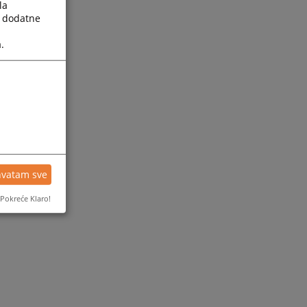
la
a dodatne
.
hvatam sve
Pokreće Klaro!