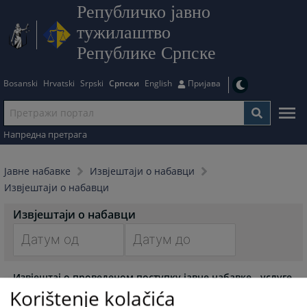
Републичко јавно
тужилаштво
Републике Српске
Bosanski
Hrvatski
Srpski
Српски
English
Пријава
Напредна претрага
Јавне набавке
Извјештаји о набавци
Извјештаји о набавци
Извјештаји о набавци
Navigate
Navigate
Извјештај о проведеном поступку јавне набавке - услуге
forward
forward
осигурања моторних возила
Korištenje kolačića
to
to
10.02.2026.