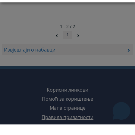
1 - 2 / 2
1
Извјештаји о набавци
Корисни линкови
Помоћ за кориштење
Мапа странице
Правила приватности