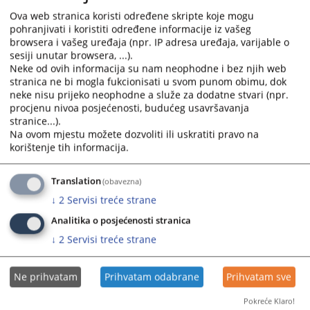
interact
interact
with
with
Ova web stranica koristi određene skripte koje mogu
pohranjivati i koristiti određene informacije iz vašeg
Извјештај о проведеном поступку јавне набавке - разна
the
the
browsera i vašeg uređaja (npr. IP adresa uređaja, varijable o
рачунарска опрема
calendar
calendar
sesiji unutar browsera, ...).
10.02.2026.
and
and
Neke od ovih informacija su nam neophodne i bez njih web
select
select
stranica ne bi mogla fukcionisati u svom punom obimu, dok
a
a
neke nisu prijeko neophodne a služe za dodatne stvari (npr.
date.
date.
procjenu nivoa posjećenosti, budućeg usavršavanja
stranice...).
Press
Press
Na ovom mjestu možete dozvoliti ili uskratiti pravo na
the
the
korištenje tih informacija.
question
question
mark
mark
Translation
(obavezna)
key
key
to
to
↓
2
Servisi treće strane
get
get
Analitika o posjećenosti stranica
the
the
↓
2
Servisi treće strane
keyboard
keyboard
shortcuts
shortcuts
for
for
Ne prihvatam
Prihvatam odabrane
Prihvatam sve
changing
changing
Pokreće Klaro!
dates.
dates.