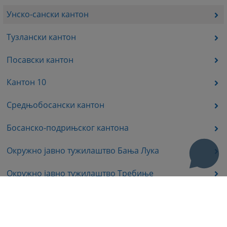
Унско-сански кантон
Тузлански кантон
Посавски кантон
Кантон 10
Средњобосански кантон
Босанско-подрињског кантона
Окружно јавно тужилаштво Бања Лука
Окружно јавно тужилаштво Требиње
Окружно јавно тужилаштво Источно Сарајево
Окружно јавно тужилаштво Приједор