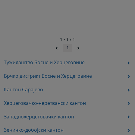
1 - 1 / 1
1
Тужилаштво Босне и Херцеговине
Брчко дистрикт Босне и Херцеговине
Кантон Сарајево
Херцеговачко-неретвански кантон
Западнохерцеговачки кантон
Зеничко-добојски кантон