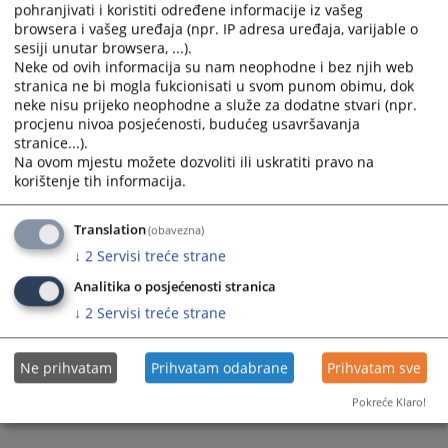
pohranjivati i koristiti određene informacije iz vašeg
browsera i vašeg uređaja (npr. IP adresa uređaja, varijable o
sesiji unutar browsera, ...).
Neke od ovih informacija su nam neophodne i bez njih web
stranica ne bi mogla fukcionisati u svom punom obimu, dok
neke nisu prijeko neophodne a služe za dodatne stvari (npr.
procjenu nivoa posjećenosti, budućeg usavršavanja
stranice...).
Na ovom mjestu možete dozvoliti ili uskratiti pravo na
korištenje tih informacija.
Translation
(obavezna)
↓
2
Servisi treće strane
Analitika o posjećenosti stranica
↓
2
Servisi treće strane
Ne prihvatam
Prihvatam odabrane
Prihvatam sve
Pokreće Klaro!