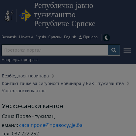
Републичко јавно
тужилаштво
Републике Српске
Bosanski
Hrvatski
Srpski
Српски
English
Пријава
Напредна претрага
Безбjедност новинара
Контакт тачке за сигурност новинара у БиХ – тужилаштва
Унско-сански кантон
Унско-сански кантон
Саша Проле - тужилац
емаил:
саса.проле@правосудје.ба
тел: 037 222 252