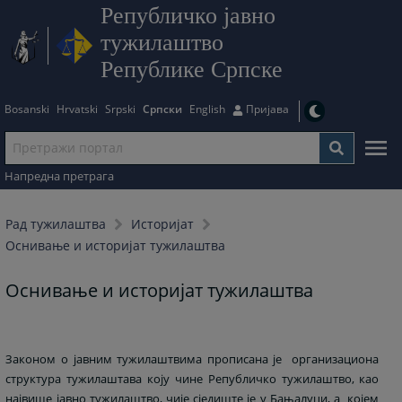
Републичко јавно
тужилаштво
Републике Српске
Bosanski
Hrvatski
Srpski
Српски
English
Пријава
Напредна претрага
Рад тужилаштва
Историјат
Оснивање и историјат тужилаштва
Оснивање и историјат тужилаштва
Законом о јавним тужилаштвима прописана је организациона
структура тужилаштава коју чине Републичко тужилаштво, као
највише јавно тужилаштво, чије сједиште је у Бањалуци, а којем