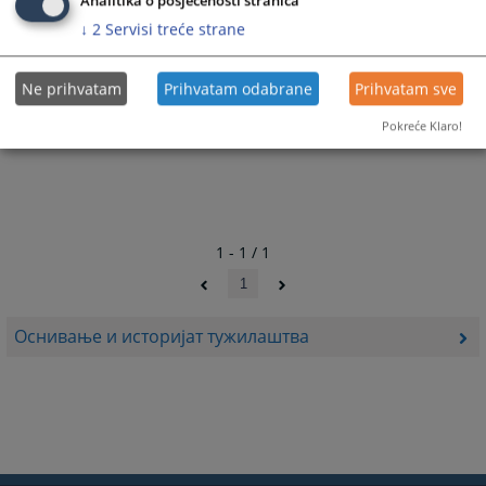
Analitika o posjećenosti stranica
↓
2
Servisi treće strane
Ne prihvatam
Prihvatam odabrane
Prihvatam sve
Pokreće Klaro!
1 - 1 / 1
1
Оснивање и историјат тужилаштва