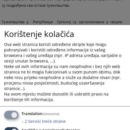
су подређена сва остала тужилаштва.
Тужилаштва у Републици Српској су организована у својим
организационим јединицама и то одјељењима и одсјецима.
Korištenje kolačića
Републичко јавно тужилаштво чини опште одјељење које у свом
саставу има: Одсјек за ратне злочине, Одсјек за општи криминал,
Ova web stranica koristi određene skripte koje mogu
Одсјек за привредни криминал и Одсјек за малољетнике и
pohranjivati i koristiti određene informacije iz vašeg
Посебно одљељење за сузбијање корупције, организованог и
browsera i vašeg uređaja (npr. IP adresa uređaja, varijable o
најтежих облика привредног криминала које је успостављено
sesiji unutar browsera, ...).
Neke od ovih informacija su nam neophodne i bez njih web
Законом о сузбијању корупције,организованог и најтежих
stranica ne bi mogla fukcionisati u svom punom obimu, dok
облика привредног криминала.
neke nisu prijeko neophodne a služe za dodatne stvari (npr.
procjenu nivoa posjećenosti, budućeg usavršavanja
stranice...).
Поред Републичког тужилаштва, организациону структуру чине
Na ovom mjestu možete dozvoliti ili uskratiti pravo na
и шест окружних јавних тужилаштава чија сједишта су у
korištenje tih informacija.
Бањалуци, Приједору, Добоју, Бијељини, Источном Сарајеву и
Требињу.
Translation
(obavezna)
5311
ПРЕГЛЕДА
↓
2
Servisi treće strane