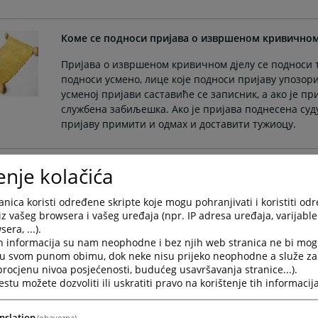
Коме се подноси пријава о извршеном кривичном
Пријава о извршеном кривичном дјелу се подноси т
подноси усмено, лице које подноси пријаву упозо
усменој пријави саставиће се записник, а ако је п
службена забиљешка. Ако је пријава поднесена су
пријаву примити и одмах и доставити тужиоцу.
Како су организована јавна тужилаштва у Републ
enje kolačića
У Републици Српској функцију тужилаштва врши гл
nica koristi određene skripte koje mogu pohranjivati i koristiti od
републичког јавног тужиоца, замјеник главног репу
iz vašeg browsera i vašeg uređaja (npr. IP adresa uređaja, varijable 
републички јавни тужилац у Републичком јавном т
era, ...).
Бањој Луци.
h informacija su nam neophodne i bez njih web stranica ne bi mog
i u svom punom obimu, dok neke nisu prijeko neophodne a služe z
Функцију тужилаштва врше и главни окружни јавни 
 procjenu nivoa posjećenosti, budućeg usavršavanja stranice...).
tu možete dozvoliti ili uskratiti pravo na korištenje tih informacija
тужиоца и окружни јавни тужилац у окружним јавн
nslation
(obavezna)