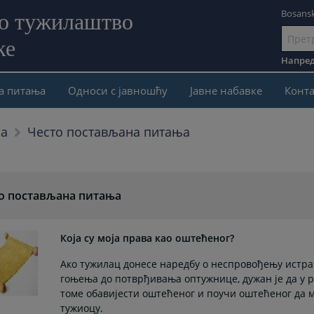
Bosansk
но тужилаштво
ке
Иди
на
Напред
садржај
а питања
Односи с јавношћу
Јавне набавке
Конта
Често постављана питања
ња
о постављана питања
Која су моја права као оштећеног?
Ако тужилац донесе наредбу о неспровођењу истраг
гоњења до потврђивања оптужнице, дужан је да у р
томе обавијести оштећеног и поучи оштећеног да 
тужиоцу.