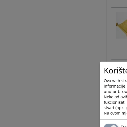
Korišt
Ova web stra
informacije 
unutar brows
Neke od ovi
fukcionisat
stvari (npr.
Na ovom mjes
Tra