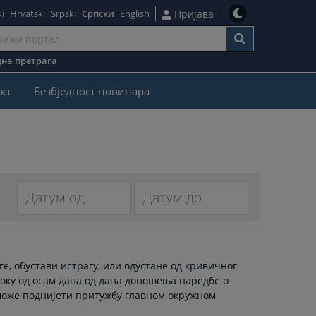
i
Hrvatski
Srpski
Српски
English
Пријава
на претрага
кт
Безбjедност новинара
Navigate
Navigate
forward
forward
to
to
е, обустави истрагу, или одустане од кривичног
interact
interact
оку од осам дана од дана доношења наредбе о
with
with
може поднијети притужбу главном окружном
the
the
calendar
calendar