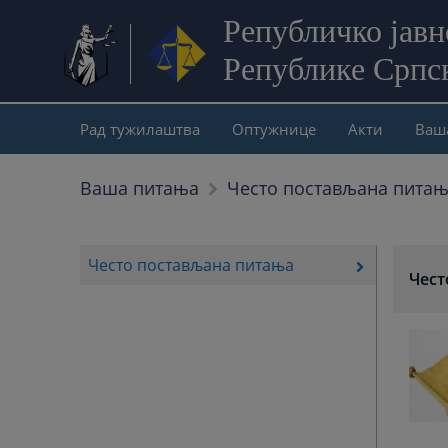
Републичко јав
Републике Српс
Рад тужилаштва
Оптужнице
Акти
Ваш
Ваша питања
Често постављана пита
Често постављана питања
Чест