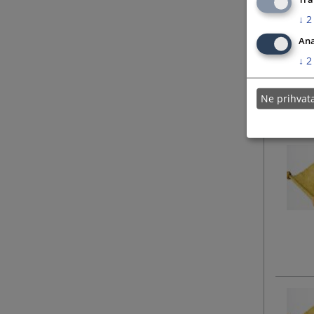
↓
2
Ana
↓
2
Ne prihva