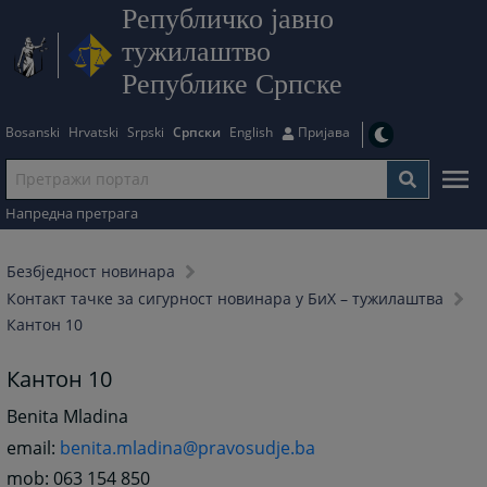
Републичко јавно
тужилаштво
Републике Српске
Bosanski
Hrvatski
Srpski
Српски
English
Пријава
Напредна претрага
Безбjедност новинара
Контакт тачке за сигурност новинара у БиХ – тужилаштва
Кантон 10
Кантон 10
Benita Mladina
email:
benita.mladina@pravosudje.ba
mob: 063 154 850