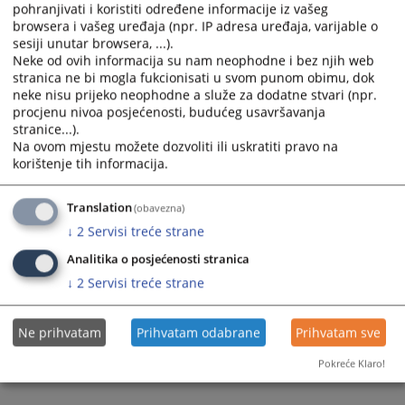
pohranjivati i koristiti određene informacije iz vašeg
browsera i vašeg uređaja (npr. IP adresa uređaja, varijable o
sesiji unutar browsera, ...).
Neke od ovih informacija su nam neophodne i bez njih web
stranica ne bi mogla fukcionisati u svom punom obimu, dok
neke nisu prijeko neophodne a služe za dodatne stvari (npr.
procjenu nivoa posjećenosti, budućeg usavršavanja
stranice...).
Na ovom mjestu možete dozvoliti ili uskratiti pravo na
korištenje tih informacija.
Translation
(obavezna)
↓
2
Servisi treće strane
Analitika o posjećenosti stranica
↓
2
Servisi treće strane
Ne prihvatam
Prihvatam odabrane
Prihvatam sve
Pokreće Klaro!