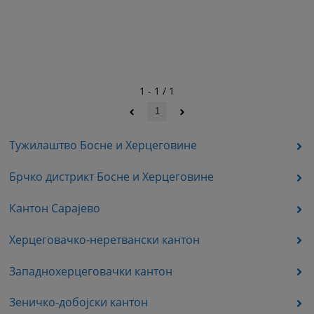
1 - 1 / 1
1
Тужилаштво Босне и Херцеговине
Брчко дистрикт Босне и Херцеговине
Кантон Сарајево
Херцеговачко-неретвански кантон
Западнохерцеговачки кантон
Зеничко-добојски кантон