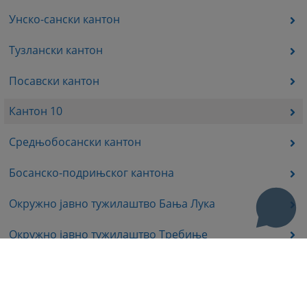
Унско-сански кантон
Тузлански кантон
Посавски кантон
Кантон 10
Средњобосански кантон
Босанско-подрињског кантона
Окружно јавно тужилаштво Бања Лука
Окружно јавно тужилаштво Требиње
Окружно јавно тужилаштво Источно Сарајево
Окружно јавно тужилаштво Приједор