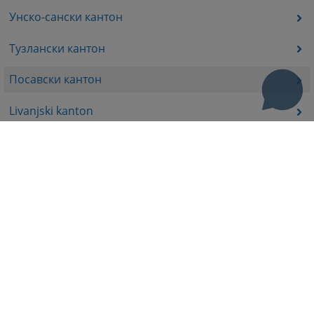
Унско-сански кантон
Тузлански кантон
Посавски кантон
Livanjski kanton
Средњобосански кантон
Босанско-подрињског кантона
Пратећа документа
Корисни линкови