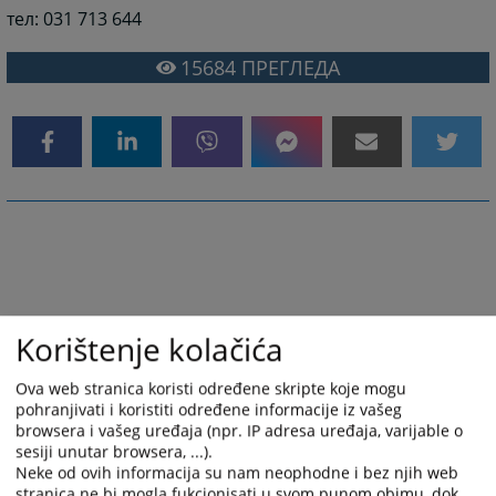
тел: 031 713 644
15684
ПРЕГЛЕДА
Korištenje kolačića
Ova web stranica koristi određene skripte koje mogu
pohranjivati i koristiti određene informacije iz vašeg
browsera i vašeg uređaja (npr. IP adresa uređaja, varijable o
sesiji unutar browsera, ...).
Neke od ovih informacija su nam neophodne i bez njih web
stranica ne bi mogla fukcionisati u svom punom obimu, dok