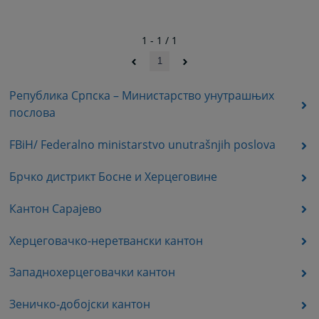
1 - 1 / 1
1
Република Српска – Министарство унутрашњих
послова
FBiH/ Federalno ministarstvo unutrašnjih poslova
Брчко дистрикт Босне и Херцеговине
Кантон Сарајево
Херцеговачко-неретвански кантон
Западнохерцеговачки кантон
Зеничко-добојски кантон