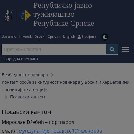
Републичко јавно
тужилаштво
Републике Српске
Bosanski
Hrvatski
Srpski
Српски
English
Пријава
Напредна претрага
Безбjедност новинара
Контакт особе за сигурност новинара у Босни и Херцеговини
- полицијске агенције
Посавски кантон
Посавски кантон
Мирослав Džебић – портпарол
емаил:
муп.зупаније.посавске1@тел.нет.ба