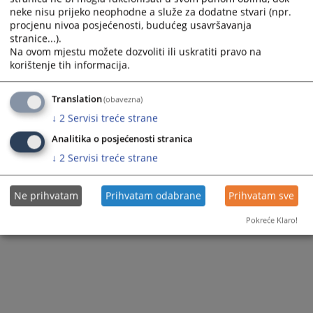
neke nisu prijeko neophodne a služe za dodatne stvari (npr.
procjenu nivoa posjećenosti, budućeg usavršavanja
stranice...).
Na ovom mjestu možete dozvoliti ili uskratiti pravo na
korištenje tih informacija.
Translation
(obavezna)
↓
2
Servisi treće strane
Analitika o posjećenosti stranica
↓
2
Servisi treće strane
Ne prihvatam
Prihvatam odabrane
Prihvatam sve
Pokreće Klaro!