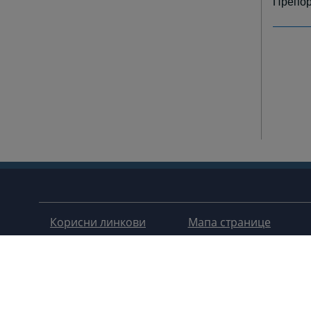
Препор
Корисни линкови
Мапа странице
Помоћ за кориштење
Правила приватности