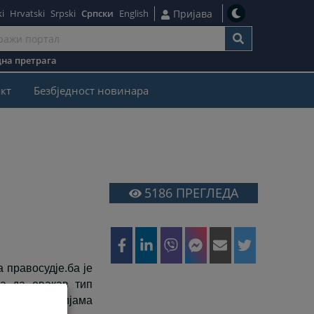
i
Hrvatski
Srpski
Српски
English
Пријава
на претрага
кт
Безбjедност новинара
5186
ПРЕГЛЕДА
 правосудје.ба је
ја да овакав тип
п информацијама