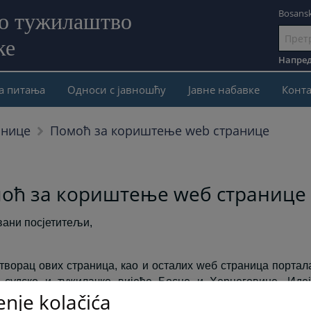
Bosansk
но тужилаштво
ке
Иди
на
Напред
садржај
а питања
Односи с јавношћу
Јавне набавке
Конта
Помоћ за кориштење web странице
анице
оћ за кориштење wеб странице
ани посјетитељи,
 творац ових страница, као и осталих wеб страница портала
 судско и тужилачко вијеће Босне и Херцеговине. Иде
enje kolačića
ца буде отворен је потекла од намјере да се присту