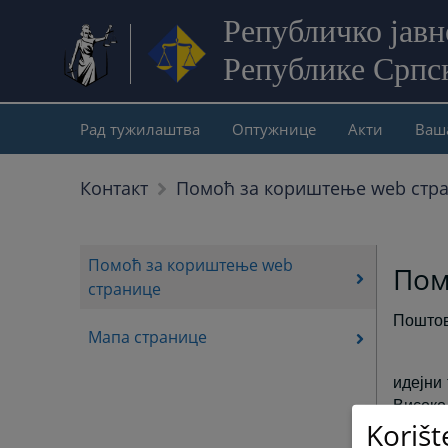
Републичко јав
Републике Српс
Рад тужилаштва
Оптужнице
Акти
Ваш
Контакт
Помоћ за кориштење web стр
Помоћ за кориштење web
Пом
странице
Поштов
Мапа странице
идејни
Високо
Korišt
страни