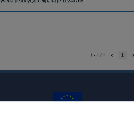
учена резолуција екрана је 1024x768.
1 - 1 / 1
1
Редизајн веб странице финансирала је Европска унија. Искључиво је одговоран за његов
садржај
Високи судски и тужилачки савијет БиХ такођер не одражава нужно ставове Европске уније.