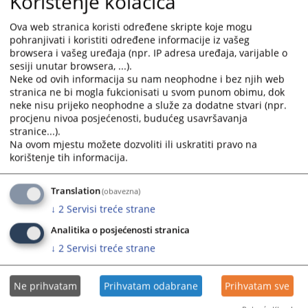
Korištenje kolačića
the
the
Закон о сузбијању корупције,
calendar
calendar
организованог и најтежих облика
Ova web stranica koristi određene skripte koje mogu
and
and
привредног криминала
pohranjivati i koristiti određene informacije iz vašeg
select
select
browsera i vašeg uređaja (npr. IP adresa uređaja, varijable o
a
a
sesiji unutar browsera, ...).
Кривични законик Републике Српске
date.
date.
Neke od ovih informacija su nam neophodne i bez njih web
Press
Press
stranica ne bi mogla fukcionisati u svom punom obimu, dok
neke nisu prijeko neophodne a služe za dodatne stvari (npr.
the
the
procjenu nivoa posjećenosti, budućeg usavršavanja
question
question
stranice...).
mark
mark
Закон о кривичном поступку
Na ovom mjestu možete dozvoliti ili uskratiti pravo na
key
key
Републике Српске
korištenje tih informacija.
to
to
get
get
Translation
(obavezna)
the
the
↓
2
Servisi treće strane
keyboard
keyboard
shortcuts
shortcuts
Analitika o posjećenosti stranica
for
for
↓
2
Servisi treće strane
changing
changing
dates.
dates.
Ne prihvatam
Prihvatam odabrane
Prihvatam sve