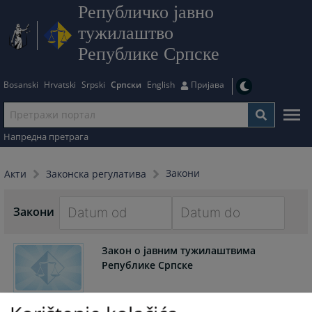
Републичко јавно
тужилаштво
Републике Српске
Bosanski
Hrvatski
Srpski
Српски
English
Пријава
Напредна претрага
Закони
Акти
Законска регулатива
Закони
Navigate
Navigate
Закон о јавним тужилаштвима
forward
forward
Републике Српске
to
to
interact
interact
with
with