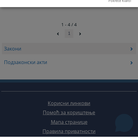
Pokreće Klaro!
1 - 4 / 4
1
Закони
Подзаконски акти
Корисни линкови
Помоћ за кориштење
Мапа странице
Правила приватности