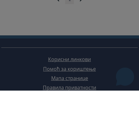
Корисни линкови
Помоћ за кориштење
Мапа странице
Правила приватности
Редизајн веб странице финансирала је Европска унија. Искључиво је одговоран за његов садржај
Високи судски и тужилачки савијет БиХ такођер не одражава нужно ставове Европске уније.