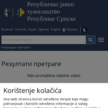
Републичко јавно
тужилаштво
Републике Српске
Bosanski
Hrvatski
Srpski
Српски
English
Пријава
Напредна претрага
Резултати претраге
Nije pronađena nijedna vijest.
Korištenje kolačića
Ova web stranica koristi određene skripte koje mogu
pohranjivati i koristiti određene informacije iz vašeg