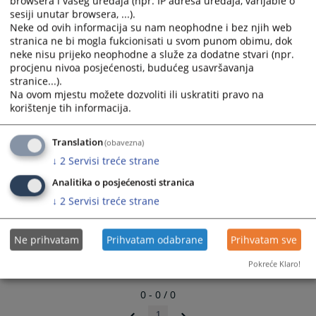
browsera i vašeg uređaja (npr. IP adresa uređaja, varijable o
sesiji unutar browsera, ...).
Neke od ovih informacija su nam neophodne i bez njih web
stranica ne bi mogla fukcionisati u svom punom obimu, dok
neke nisu prijeko neophodne a služe za dodatne stvari (npr.
procjenu nivoa posjećenosti, budućeg usavršavanja
stranice...).
Na ovom mjestu možete dozvoliti ili uskratiti pravo na
korištenje tih informacija.
Translation
(obavezna)
↓
2
Servisi treće strane
Analitika o posjećenosti stranica
↓
2
Servisi treće strane
Ne prihvatam
Prihvatam odabrane
Prihvatam sve
Pokreće Klaro!
0 - 0 / 0
1