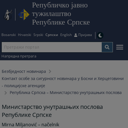
Републичко јавно
тужилаштво
Републике Српске
Bosanski
Hrvatski
Srpski
Српски
English
Пријава
Напредна претрага
Безбjедност новинара
Контакт особе за сигурност новинара у Босни и Херцеговини
- полицијске агенције
Република Српска – Министарство унутрашњих послова
Министарство унутрашњих послова
Републике Српске
Mirna Miljanović – načelnik