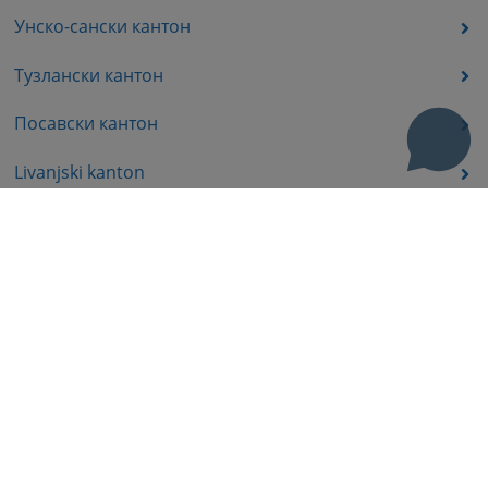
Унско-сански кантон
Тузлански кантон
Посавски кантон
Livanjski kanton
Средњобосански кантон
Босанско-подрињског кантона
Пратећа документа
Корисни линкови