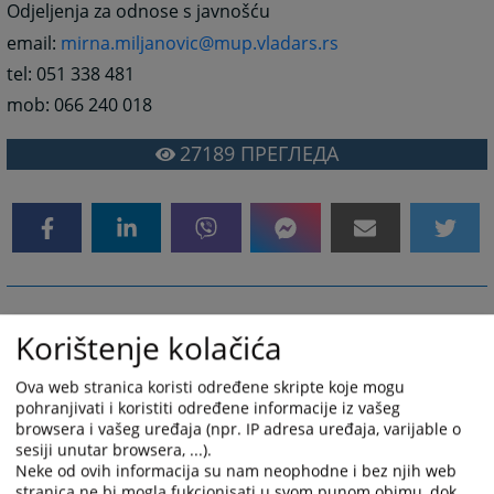
Odjeljenja za odnose s javnošću
email:
mirna.miljanovic@mup.vladars.rs
tel: 051 338 481
mob: 066 240 018
27189
ПРЕГЛЕДА
Korištenje kolačića
Ova web stranica koristi određene skripte koje mogu
pohranjivati i koristiti određene informacije iz vašeg
browsera i vašeg uređaja (npr. IP adresa uređaja, varijable o
sesiji unutar browsera, ...).
Neke od ovih informacija su nam neophodne i bez njih web
stranica ne bi mogla fukcionisati u svom punom obimu, dok