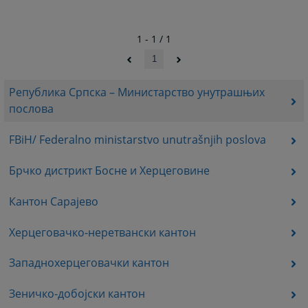
1 - 1 / 1
1
Република Српска – Министарство унутрашњих
послова
FBiH/ Federalno ministarstvo unutrašnjih poslova
Брчко дистрикт Босне и Херцеговине
Кантон Сарајево
Херцеговачко-неретвански кантон
Западнохерцеговачки кантон
Зеничко-добојски кантон