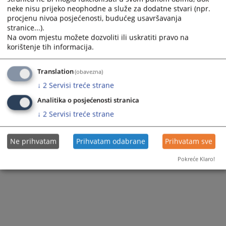
neke nisu prijeko neophodne a služe za dodatne stvari (npr.
procjenu nivoa posjećenosti, budućeg usavršavanja
stranice...).
Na ovom mjestu možete dozvoliti ili uskratiti pravo na
korištenje tih informacija.
Translation
(obavezna)
↓
2
Servisi treće strane
Analitika o posjećenosti stranica
↓
2
Servisi treće strane
Ne prihvatam
Prihvatam odabrane
Prihvatam sve
Pokreće Klaro!