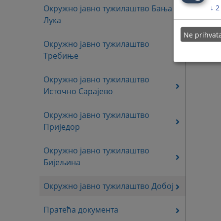
↓
2
Окружно јавно тужилаштво Бања
Лука
Ne prihva
Окружно јавно тужилаштво
Требиње
Окружно јавно тужилаштво
Источно Сарајево
Окружно јавно тужилаштво
Приједор
Окружно јавно тужилаштво
Бијељина
Окружно јавно тужилаштво Добој
Пратећа документа