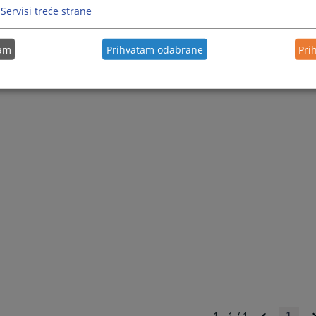
Servisi treće strane
tam
Prihvatam odabrane
Pri
1 - 1 / 1