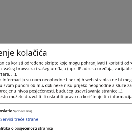
enje kolačića
nica koristi određene skripte koje mogu pohranjivati i koristiti od
iz vašeg browsera i vašeg uređaja (npr. IP adresa uređaja, varijable 
era, ...).
h informacija su nam neophodne i bez njih web stranica ne bi mog
i u svom punom obimu, dok neke nisu prijeko neophodne a služe z
 procjenu nivoa posjećenosti, budućeg usavršavanja stranice...).
tu možete dozvoliti ili uskratiti pravo na korištenje tih informacija
nslation
(obavezna)
Servisi treće strane
litika o posjećenosti stranica