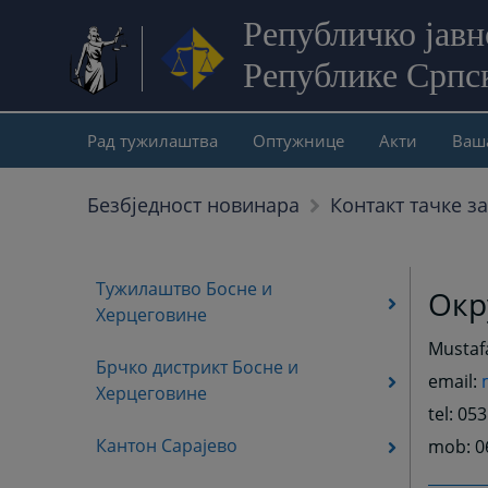
Републичко јав
Републике Српс
Рад тужилаштва
Оптужнице
Акти
Ваш
Безбjедност новинара
Контакт тачке з
Тужилаштво Босне и
Окр
Херцеговине
Mustafa
Брчко дистрикт Босне и
email:
Херцеговине
tel: 05
Кантон Сарајево
mob: 0