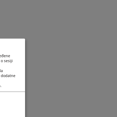
ređene
o sesiji
la
a dodatne
.