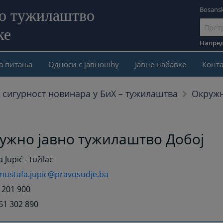
Bosansk
но тужилаштво
ке
Иди
на
Напред
садржај
а питања
Односи с јавношћу
Јавне набавке
Конта
Окружн
а сигурност новинара у БиХ – тужилаштва
ужно јавно тужилаштво Добој
 Jupić - tužilac
mustafa.jupic@pravosudje.ba
3 201 900
61 302 890