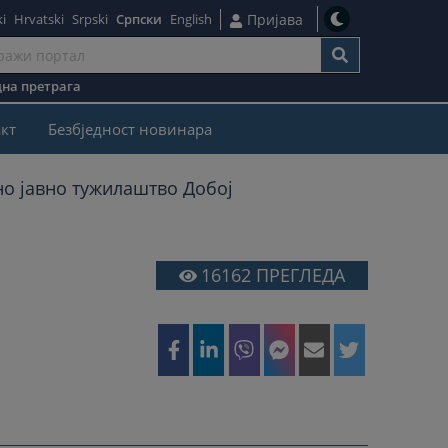
i
Hrvatski
Srpski
Српски
English
Пријава
на претрага
кт
Безбjедност новинара
о јавно тужилаштво Добој
16162
ПРЕГЛЕДА