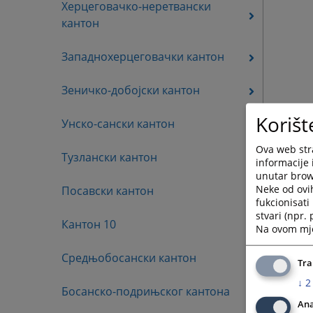
Херцеговачко-неретвански
кантон
Западнохерцеговачки кантон
Зеничко-добојски кантон
Korišt
Унско-сански кантон
Ova web stra
Тузлански кантон
informacije 
unutar brows
Neke od ovi
Посавски кантон
fukcionisat
stvari (npr.
Кантон 10
Na ovom mjes
Средњобосански кантон
Tra
↓
2
Босанско-подрињског кантона
Ana