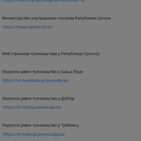
Министарство унутрашњих послова Републике Српске
https://mup.vladars.rs/cir/
Wеб странице тужилаштава у Републици Српској:
Окружно јавно тужилаштво у Бања Луци
https://ot-banjaluka.pravosudje.ba
Окружно јавно тужилаштво у Добоју
https://ot-doboj.pravosudje.ba
Окружно јавно тужилаштво у Требињу
https://ot-trebinje.pravosudje.ba