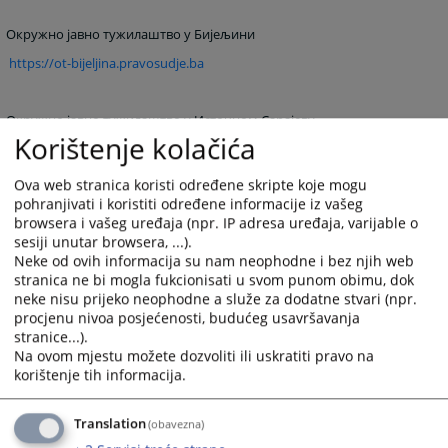
Окружно јавно тужилаштво у Бијељини
https://ot-bijeljina.pravosudje.ba
Окружно јавно тужилаштво у Источном Сарајеву
Korištenje kolačića
https://ot-istocnosarajevo.pravosudje.ba
Ova web stranica koristi određene skripte koje mogu
pohranjivati i koristiti određene informacije iz vašeg
Окружно јавно јавно тужилаштво у Приједору
browsera i vašeg uređaja (npr. IP adresa uređaja, varijable o
https://ot-prijedor.pravosudje.ba
sesiji unutar browsera, ...).
Neke od ovih informacija su nam neophodne i bez njih web
stranica ne bi mogla fukcionisati u svom punom obimu, dok
Тужилаштво Брчко Дистрикта БиХ
neke nisu prijeko neophodne a služe za dodatne stvari (npr.
procjenu nivoa posjećenosti, budućeg usavršavanja
https://jt-brckodistriktbih.pravosudje.ba
stranice...).
Na ovom mjestu možete dozvoliti ili uskratiti pravo na
korištenje tih informacija.
Wеб странице тужилаштава у Федерацији Босне и Херцеговине:
Translation
(obavezna)
Федерално тужилаштво Федерације БиХ