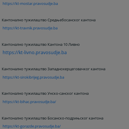
https://kt-mostar.pravosudje.ba
Кантонално тужилаштво Средњебосанског кантона
https://kt-travnik.pravosudje.ba
Кантонално тужилаштво Кантона 10 Ливно
https://kt-livno.pravosudje.ba
Кантонално тужилаштво Западнохерцеговачког кантона
https://kt-sirokibrijeg.pravosudje.ba
Кантонално тужилаштво Унско-санског кантона
https://kt-bihac.pravosudje.ba/
Кантонално тужилаштво Босанско-подрињског кантона
https://kt-gorazde.pravosudje.ba/