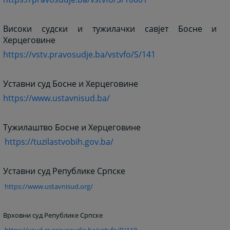
Високи судски и тужилачки савјет Босне и
Херцеговине
https://vstv.pravosudje.ba/vstvfo/S/141
Уставни суд Босне и Херцеговине
https://www.ustavnisud.ba/
Тужилаштво Босне и Херцеговине
https://tuzilastvobih.gov.ba/
Уставни суд Републике Српске
https://www.ustavnisud.org/
Врховни суд Републике Српске
https://vsud-rs.pravosudje.ba/vstvfo/B/118