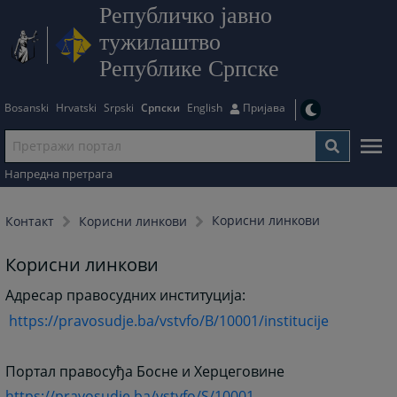
Републичко јавно
тужилаштво
Републике Српске
Bosanski
Hrvatski
Srpski
Српски
English
Пријава
Напредна претрага
Корисни линкови
Контакт
Корисни линкови
Корисни линкови
Адресар правосудних институција:
https://pravosudje.ba/vstvfo/B/10001/institucije
Портал правосуђа Босне и Херцеговине
https://pravosudje.ba/vstvfo/S/10001