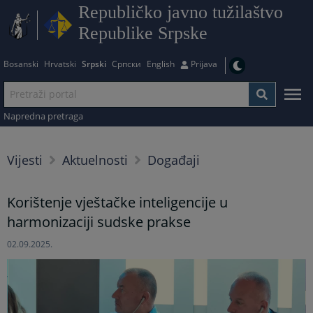
Republičko javno tužilaštvo
Republike Srpske
Bosanski
Hrvatski
Srpski
Српски
English
Prijava
Napredna pretraga
Vijesti
Aktuelnosti
Događaji
Korištenje vještačke inteligencije u
harmonizaciji sudske prakse
02.09.2025.