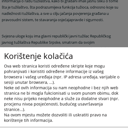
informacija o radu tužilaštva, kako bi građani imali jasnu sliku o tome
šta je tužilaštvo, šta podrazumijeva funkcija tužioca, odnosno koje su
nadležnosti tužilaštva, a sve u cilju jačanja povjerenja građana u
pravosudni sistem, te stavaranja osjećaja
pravde i sigurnosti.
Svjesna uloge koju ima glavni republički javni tužilac Republičkog
javnog tužilaštva Republike Srpske, smatram da svojim
dugogodišnjim radom u pravosuđu, iskustvom na rukovodećoj
Korištenje kolačića
poziciji, iskustvom na poziciji člana Visokog sudskog i tužilačkog
savjeta BiH, stručnim i ličnim kapacitetom i integritetom mogu
Ova web stranica koristi određene skripte koje mogu
kvalitetno odgovoriti svim zadacima i izazovima koji se stavljaju pred
pohranjivati i koristiti određene informacije iz vašeg
ovu vrlo zahtjevnu poziciju.
browsera i vašeg uređaja (npr. IP adresa uređaja, varijable o
sesiji unutar browsera, ...).
Neke od ovih informacija su nam neophodne i bez njih web
Kao glavni republički javni tužilac svojim ličnim primjerom dobrog
stranica ne bi mogla fukcionisati u svom punom obimu, dok
integriteta, etičkog ponašanja i poštovanjem
zakona,
postupaću
neke nisu prijeko neophodne a služe za dodatne stvari (npr.
isključivo u interesu građana i izgradnji njihovog povjerenja u sistem
procjenu nivoa posjećenosti, budućeg usavršavanja
pravosuđa.
stranice...).
Na ovom mjestu možete dozvoliti ili uskratiti pravo na
korištenje tih informacija.
Glavni republički javni tužilac