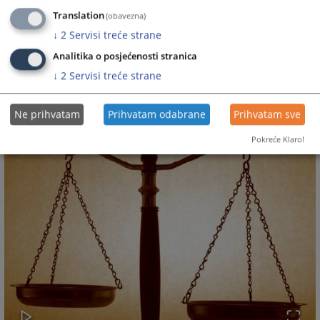
Translation
(obavezna)
Željka Radović
↓
2
Servisi treće strane
12105
PREGLEDA
Analitika o posjećenosti stranica
↓
2
Servisi treće strane
Ne prihvatam
Prihvatam odabrane
Prihvatam sve
Pokreće Klaro!