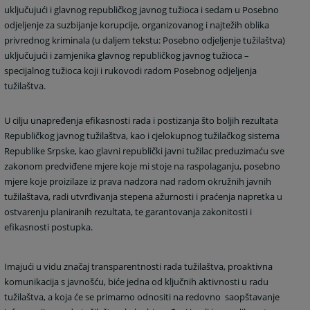
uključujući i glavnog republičkog javnog tužioca i sedam u Posebno
odjeljenje za suzbijanje korupcije, organizovanog i najtežih oblika
privrednog kriminala (u daljem tekstu: Posebno odjeljenje tužilaštva)
uključujući i zamjenika glavnog republičkog javnog tužioca –
specijalnog tužioca koji i rukovodi radom Posebnog odjeljenja
tužilaštva.
U cilju unapređenja efikasnosti rada i postizanja što boljih rezultata
Republičkog javnog tužilaštva, kao i cjelokupnog tužilačkog sistema
Republike Srpske, kao glavni republički javni tužilac preduzimaću sve
zakonom predviđene mjere koje mi stoje na raspolaganju, posebno
mjere koje proizilaze iz prava nadzora nad radom okružnih javnih
tužilaštava, radi utvrđivanja stepena ažurnosti i praćenja napretka u
ostvarenju planiranih rezultata, te garantovanja zakonitosti i
efikasnosti postupka.
Imajući u vidu značaj transparentnosti rada tužilaštva, proaktivna
komunikacija s javnošću, biće jedna od ključnih aktivnosti u radu
tužilaštva, a koja će se primarno odnositi na redovno
saopštavanje