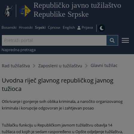
Republičko javno tužilaštvo
Republike Srpske
Bosanski
Hrvatski
Srpski
Српски
English
Prijava
Napredna pretraga
Glavni tužilac
Rad tužilaštva
Zaposleni u tužilaštvu
Uvodna riječ glavnog republičkog javnog
tužioca
Otkrivanje i gonjenje svih oblika kriminala, a naročito organizovanog
kriminala i korupcije odgovoran je i zahtjevan posao
Tužilačku funkciju u Republičkom javnom tužilaštvu obavlja 14
tužilaca od kojih je sedam raspoređeno u Opšte odjeljenje tužilaštva,