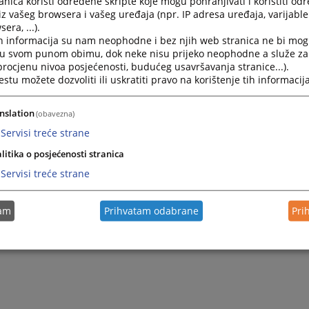
nica koristi određene skripte koje mogu pohranjivati i koristiti od
iz vašeg browsera i vašeg uređaja (npr. IP adresa uređaja, varijable 
era, ...).
h informacija su nam neophodne i bez njih web stranica ne bi mog
i u svom punom obimu, dok neke nisu prijeko neophodne a služe z
 procjenu nivoa posjećenosti, budućeg usavršavanja stranice...).
tu možete dozvoliti ili uskratiti pravo na korištenje tih informacija
nslation
(obavezna)
Servisi treće strane
litika o posjećenosti stranica
Servisi treće strane
tam
Prihvatam odabrane
Pri