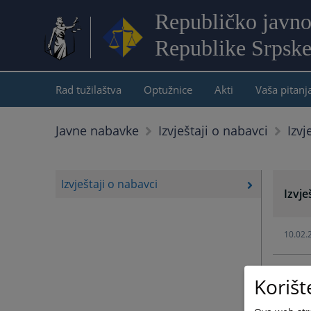
Republičko javno
Republike Srpsk
Rad tužilaštva
Optužnice
Akti
Vaša pitanj
Izvj
Javne nabavke
Izvještaji o nabavci
Izvještaji o nabavci
Izvje
10.02.
10.02.
Korišt