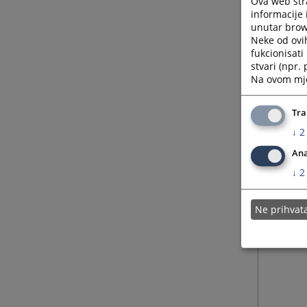
Ova web stra
informacije 
unutar brows
Neke od ovi
fukcionisat
stvari (npr.
Na ovom mjes
Tra
↓
2
Ana
↓
2
Ne prihva