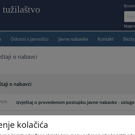
Bosan
 tužilaštvo
e
Idi
na
Napre
sadržaj
a
Odnosi s javnošću
Javne nabavke
Kontakt
Bezbj
eštaji o nabavci
štaji o nabavci
2026.
Izvještaj o provedenom postupku javne nabavke - usluge
2026.
Izvještaj o provedenom postupku javne nabavke - razna
enje kolačića