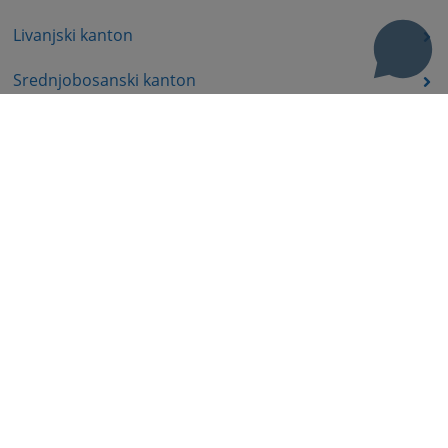
Livanjski kanton
Srednjobosanski kanton
Bosansko-podrinjski kanton
Prateća dokumenta
Korisni linkovi
Pomoć za korištenje
Mapa stranice
Pravila privatnosti