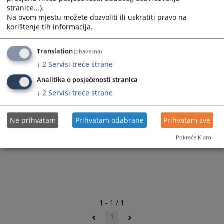
stranice...).
Na ovom mjestu možete dozvoliti ili uskratiti pravo na
korištenje tih informacija.
Translation
(obavezna)
↓
2
Servisi treće strane
Analitika o posjećenosti stranica
↓
2
Servisi treće strane
Ne prihvatam
Prihvatam odabrane
Prihvatam sve
Pokreće Klaro!
1 - 1 / 1
1