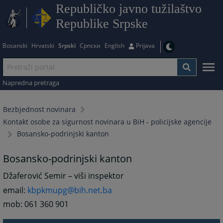
Republičko javno tužilaštvo
Republike Srpske
Bosanski
Hrvatski
Srpski
Српски
English
Prijava
Napredna pretraga
Bezbjednost novinara
Kontakt osobe za sigurnost novinara u BiH - policijske agencije
Bosansko-podrinjski kanton
Bosansko-podrinjski kanton
Džaferović Semir – viši inspektor
email:
kbpkmupg@bih.net.ba
mob: 061 360 901