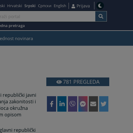
ski
Hrvatski
Srpski
Српски
English
Prijava
dna pretraga
ednost novinara
781
PREGLEDA
 republički javni
nja zakonitosti i
žioca okružna
nim opisom
lavni republički