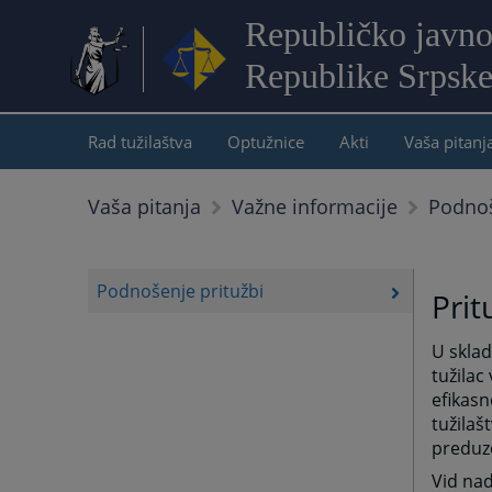
Republičko javno
Republike Srpsk
Rad tužilaštva
Optužnice
Akti
Vaša pitanj
Podnoš
Vaša pitanja
Važne informacije
Podnošenje pritužbi
Prit
U sklad
tužilac
efikasn
tužilaš
preduz
Vid nad