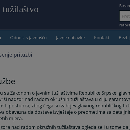
Bosan
 tužilaštvo
e
Idi
na
Napre
sadržaj
a
Odnosi s javnošću
Javne nabavke
Kontakt
Bezbj
enje pritužbi
užbe
u sa Zakonom o javnim tužilaštvima Republike Srpske, glavni
 vrši nadzor nad radom okružnih tužilaštava u cilju garantova
osti postupka, zbog čega su zahtjev glavnog republičkog tu
tva obavezna da dostave izvještaje o predmetima sa detalj
etih mjera.
zora nad radom okružnih tužilaštava ogleda se i u tome da g