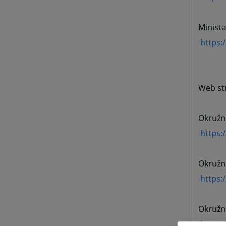
Minista
https:
Web str
Okružno
https:
Okružno
https:
Okružno
https: