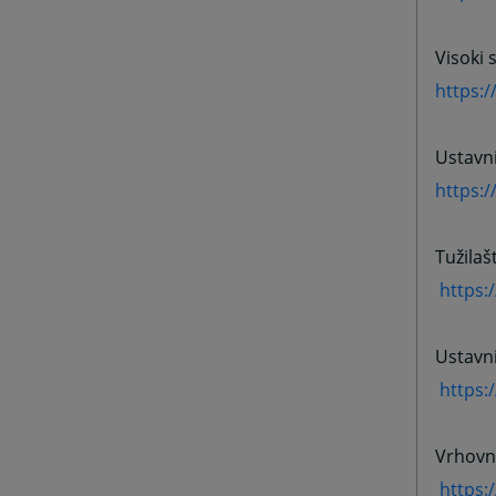
Visoki 
https:/
Ustavn
https:
Tužilaš
https:
Ustavn
https:
Vrhovn
https: