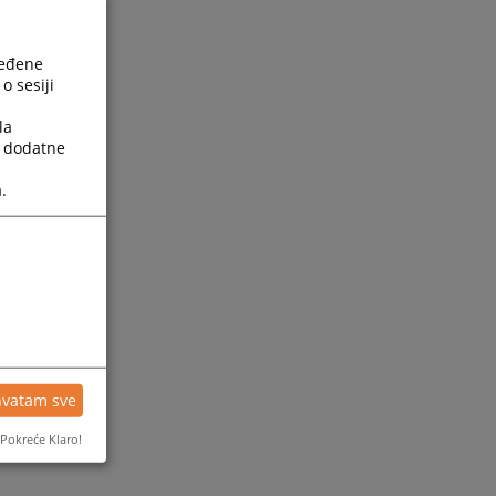
ređene
o sesiji
la
a dodatne
.
hvatam sve
Pokreće Klaro!