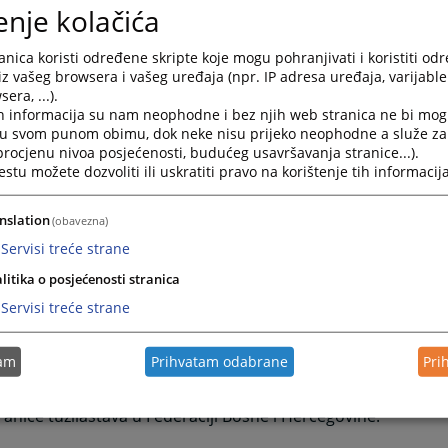
enje kolačića
 javno tužilaštvo u Bijeljini
nica koristi određene skripte koje mogu pohranjivati i koristiti od
iz vašeg browsera i vašeg uređaja (npr. IP adresa uređaja, varijable 
/ot-bijeljina.pravosudje.ba
era, ...).
h informacija su nam neophodne i bez njih web stranica ne bi mog
i u svom punom obimu, dok neke nisu prijeko neophodne a služe z
 javno tužilaštvo u Istočnom Sarajevu
 procjenu nivoa posjećenosti, budućeg usavršavanja stranice...).
tu možete dozvoliti ili uskratiti pravo na korištenje tih informacija
//ot-istocnosarajevo.pravosudje.ba
nslation
(obavezna)
 javno javno tužilaštvo u Prijedoru
Servisi treće strane
//ot-prijedor.pravosudje.ba
litika o posjećenosti stranica
Servisi treće strane
tvo Brčko Distrikta BiH
//jt-brckodistriktbih.pravosudje.ba
tam
Prihvatam odabrane
Pri
anice tužilaštava u Federaciji Bosne i Hercegovine: