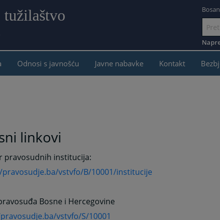
Bosan
 tužilaštvo
e
Idi
na
Napre
sadržaj
a
Odnosi s javnošću
Javne nabavke
Kontakt
Bezbj
sni linkovi
 pravosudnih institucija:
//pravosudje.ba/vstvfo/B/10001/institucije
 pravosuđa Bosne i Hercegovine
/pravosudje.ba/vstvfo/S/10001