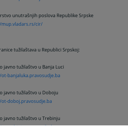
rstvo unutrašnjih poslova Republike Srpske
//mup.vladars.rs/cir/
anice tužilaštava u Republici Srpskoj:
 javno tužilaštvo u Banja Luci
//ot-banjaluka.pravosudje.ba
 javno tužilaštvo u Doboju
//ot-doboj.pravosudje.ba
 javno tužilaštvo u Trebinju
//ot-trebinje.pravosudje.ba