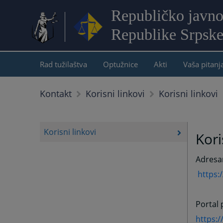
Republičko javno
Republike Srpsk
Rad tužilaštva
Optužnice
Akti
Vaša pitanj
Korisni linkovi
Kontakt
Korisni linkovi
Korisni linkovi
Kori
Adresar
https:
Portal
https:/