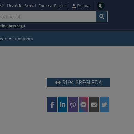
ski
Hrvatski
Srpski
Српски
English
Prijava
dna pretraga
ednost novinara
5194
PREGLEDA