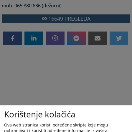
mob: 065 880 636 (dežurni)
16649
PREGLEDA
Korištenje kolačića
Ova web stranica koristi određene skripte koje mogu
pohranjivati i koristiti određene informacije iz vašeg