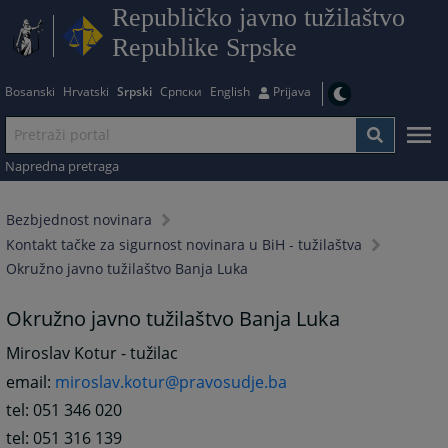
Republičko javno tužilaštvo
Republike Srpske
Bosanski
Hrvatski
Srpski
Српски
English
Prijava
Napredna pretraga
Bezbjednost novinara
Kontakt tačke za sigurnost novinara u BiH - tužilaštva
Okružno javno tužilaštvo Banja Luka
Okružno javno tužilaštvo Banja Luka
Miroslav Kotur - tužilac
email:
miroslav.kotur@pravosudje.ba
tel: 051 346 020
tel: 051 316 139