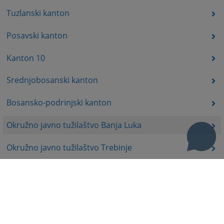
Tuzlanski kanton
Posavski kanton
Kanton 10
Srednjobosanski kanton
Bosansko-podrinjski kanton
Okružno javno tužilaštvo Banja Luka
Okružno javno tužilaštvo Trebinje
Okružno javno tužilaštvo Istočno Sarajevo
Okružno javno tužilaštvo Prijedor
Okružno javno tužilaštvo Bijeljina