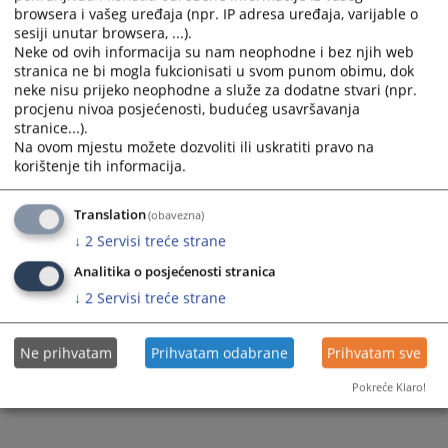
browsera i vašeg uređaja (npr. IP adresa uređaja, varijable o
sesiji unutar browsera, ...).
Neke od ovih informacija su nam neophodne i bez njih web
stranica ne bi mogla fukcionisati u svom punom obimu, dok
neke nisu prijeko neophodne a služe za dodatne stvari (npr.
procjenu nivoa posjećenosti, budućeg usavršavanja
stranice...).
Na ovom mjestu možete dozvoliti ili uskratiti pravo na
korištenje tih informacija.
Translation
(obavezna)
↓
2
Servisi treće strane
Analitika o posjećenosti stranica
↓
2
Servisi treće strane
Ne prihvatam
Prihvatam odabrane
Prihvatam sve
Pokreće Klaro!