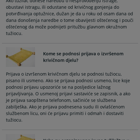
Ako tužilac donese naredbu o nesprovođenju istrage,
the
the
obustavi istragu, ili odustane od krivičnog gonjenja do
calendar
calendar
potvrđivanja optužnice, dužan je da u roku od osam dana od
and
and
dana donošenja naredbe o tome obavijesti oštećenog i pouči
select
select
oštećenog da može podnijeti pritužbu glavnom okružnom
a
a
tužiocu.
date.
date.
Press
Press
the
the
Kome se podnosi prijava o izvršenom
question
question
krivičnom djelu?
mark
mark
key
key
Prijava o izvršenom krivičnom djelu se podnosi tužiocu,
to
to
pisano ili usmeno. Ako se prijava podnosi usmeno, lice koje
podnosi prijavu upozoriće se na posljedice lažnog
get
get
prijavljivanja. O usmenoj prijavi sastaviće se zapisnik, a ako
the
the
je prijava saopštena telefonom, sačiniće se službena
keyboard
keyboard
zabilješka. Ako je prijava podnesena sudu ili ovlašćenom
shortcuts
shortcuts
službenom licu, oni će prijavu primiti i odmah i dostaviti
for
for
tužiocu.
changing
changing
dates.
dates.