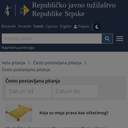
Republičko javno tužilaštvo
Republike Srpske
Bosanski
Hrvatski
Srpski
Српски
English
Prijava
Napredna pretraga
Vaša pitanja
Često postavljana pitanja
Često postavljana pitanja
Često postavljana pitanja
Navigate
Navigate
forward
forward
Koja su moja prava kao oštećenog?
to
to
interact
interact
with
with