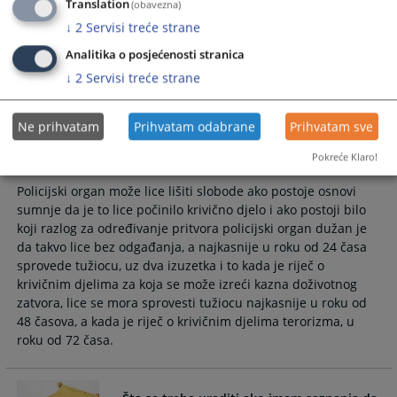
pitanja, da ima pravo da uzme branioca koga može sam
Translation
(obavezna)
poslije birati, kao i o tome da ima pravo da njegova porodica,
↓
2
Servisi treće strane
konzularni službenik strane države čiji je državljanin ili
Analitika o posjećenosti stranica
drugo lice koje on odredi budu obaviješteni o njegovom
lišenju slobode.
↓
2
Servisi treće strane
Ne prihvatam
Prihvatam odabrane
Prihvatam sve
Koliko dugo može trajati lišenje slobode i
zadržavanje?
Pokreće Klaro!
Policijski organ može lice lišiti slobode ako postoje osnovi
sumnje da je to lice počinilo krivično djelo i ako postoji bilo
koji razlog za određivanje pritvora policijski organ dužan je
da takvo lice bez odgađanja, a najkasnije u roku od 24 časa
sprovede tužiocu, uz dva izuzetka i to kada je riječ o
krivičnim djelima za koja se može izreći kazna doživotnog
zatvora, lice se mora sprovesti tužiocu najkasnije u roku od
48 časova, a kada je riječ o krivičnim djelima terorizma, u
roku od 72 časa.