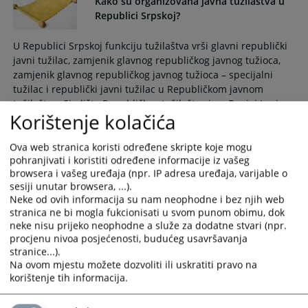
Kako su organizovana javna tužilaštva u
Republici Srpskoj?
U Republici Srpskoj funkciju tužilaštva vrši glavni republički
javni tužilac, zamjenik glavnog republičkog javnog tužioca,
zamjenik glavnog republičkog javnog tužioca – specijalni
tužilac i republički javni tužilac u Republičkom javnom
tužilaštvu. Sjedište Republičkog tužilaštva je u Banjoj Luci.
Korištenje kolačića
Funkciju tužilaštva vrše i glavni okružni javni tužilac,
zamjenik glavnog okružnog javnog tužioca i okružni javni
Ova web stranica koristi određene skripte koje mogu
pohranjivati i koristiti određene informacije iz vašeg
tužilac u okružnim javnim tužilaštvima.
browsera i vašeg uređaja (npr. IP adresa uređaja, varijable o
sesiji unutar browsera, ...).
Neke od ovih informacija su nam neophodne i bez njih web
Da li lice lišeno slobode ima određena
stranica ne bi mogla fukcionisati u svom punom obimu, dok
prava?
neke nisu prijeko neophodne a služe za dodatne stvari (npr.
procjenu nivoa posjećenosti, budućeg usavršavanja
Lice koje je lišeno slobode mora na maternjem jeziku ili
stranice...).
Na ovom mjestu možete dozvoliti ili uskratiti pravo na
jeziku koji razumije odmah biti obaviješteno o razlozima
korištenje tih informacija.
lišenja slobode i istovremeno prije prvog ispitivanja poučeno
da nije dužno da daje iskaz, niti da odgovara na postavljena