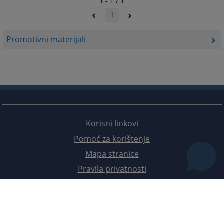
1 - 1 / 1
1
Promotivni materijali
Korisni linkovi
Pomoć za korištenje
Mapa stranice
Pravila privatnosti