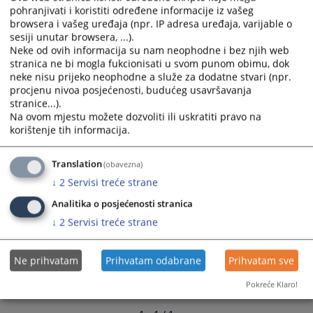
calendar
calendar
pohranjivati i koristiti određene informacije iz vašeg
browsera i vašeg uređaja (npr. IP adresa uređaja, varijable o
and
and
sesiji unutar browsera, ...).
select
select
Neke od ovih informacija su nam neophodne i bez njih web
a
a
stranica ne bi mogla fukcionisati u svom punom obimu, dok
date.
date.
neke nisu prijeko neophodne a služe za dodatne stvari (npr.
Press
Press
procjenu nivoa posjećenosti, budućeg usavršavanja
the
the
stranice...).
question
question
Na ovom mjestu možete dozvoliti ili uskratiti pravo na
korištenje tih informacija.
mark
mark
key
key
to
to
Translation
(obavezna)
get
get
↓
2
Servisi treće strane
the
the
Analitika o posjećenosti stranica
keyboard
keyboard
↓
2
Servisi treće strane
shortcuts
shortcuts
for
for
changing
changing
Ne prihvatam
Prihvatam odabrane
Prihvatam sve
dates.
dates.
Pokreće Klaro!