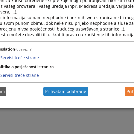
nica koristi određene skripte koje mogu pohranjivati i koristiti od
:
iz vašeg browsera i vašeg uređaja (npr. IP adresa uređaja, varijable 
6-140
era, ...).
h informacija su nam neophodne i bez njih web stranica ne bi mog
i u svom punom obimu, dok neke nisu prijeko neophodne a služe z
3-010
 procjenu nivoa posjećenosti, budućeg usavršavanja stranice...).
tu možete dozvoliti ili uskratiti pravo na korištenje tih informacija
nslation
(obavezna)
Servisi treće strane
litika o posjećenosti stranica
Servisi treće strane
tam
Prihvatam odabrane
Pri