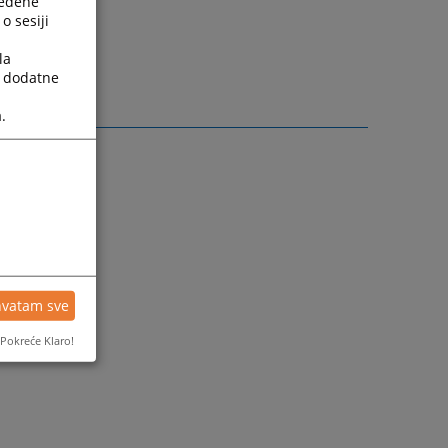
ređene
o sesiji
la
a dodatne
.
hvatam sve
Pokreće Klaro!