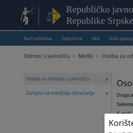
Republičko javno
Republike Srpsk
Rad tužilaštva
Optužnice
Akti
Vaša pitanj
Osoba za od
Odnosi s javnošću
Mediji
Osoba za odnose s javnošću
Oso
Zahtjevi za medijska obraćanja
Dragica
Sekreta
E-mail:
Korišt
dragic