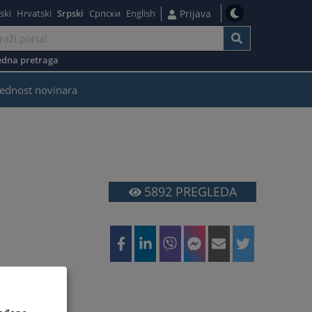
ski
Hrvatski
Srpski
Српски
English
Prijava
dna pretraga
ednost novinara
5892
PREGLEDA