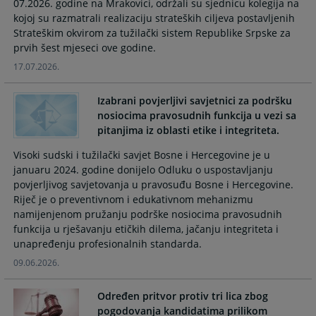
07.2026. godine na Mrakovici, održali su sjednicu kolegija na
calendar
calendar
kojoj su razmatrali realizaciju strateških ciljeva postavljenih
and
and
Strateškim okvirom za tužilački sistem Republike Srpske za
select
select
prvih šest mjeseci ove godine.
a
a
17.07.2026.
date.
date.
Press
Press
Izabrani povjerljivi savjetnici za podršku
the
the
nosiocima pravosudnih funkcija u vezi sa
question
question
pitanjima iz oblasti etike i integriteta.
mark
mark
key
key
Visoki sudski i tužilački savjet Bosne i Hercegovine je u
to
to
januaru 2024. godine donijelo Odluku o uspostavljanju
get
get
povjerljivog savjetovanja u pravosuđu Bosne i Hercegovine.
the
the
Riječ je o preventivnom i edukativnom mehanizmu
keyboard
keyboard
namijenjenom pružanju podrške nosiocima pravosudnih
shortcuts
shortcuts
funkcija u rješavanju etičkih dilema, jačanju integriteta i
for
for
unapređenju profesionalnih standarda.
changing
changing
09.06.2026.
dates.
dates.
Određen pritvor protiv tri lica zbog
pogodovanja kandidatima prilikom