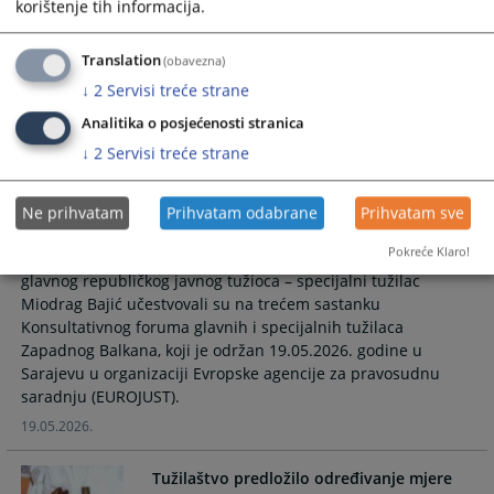
korištenje tih informacija.
jednomjesečni pritvor protiv osam lica, zbog bojazni da će
ometali krivični postupak uticajem na svjedoke, saučesnike
Translation
(obavezna)
ili prikrivače.
↓
2
Servisi treće strane
28.05.2026.
Analitika o posjećenosti stranica
Glavni republički javni tužilac i specijalni
↓
2
Servisi treće strane
tužilac učestvovali u forumu glavnih i
specijalnih tužilaca regiona Zapadnog
Ne prihvatam
Prihvatam odabrane
Prihvatam sve
Balkana
Pokreće Klaro!
Glavni republički javni tužilac Željka Radović i zamjenik
glavnog republičkog javnog tužioca – specijalni tužilac
Miodrag Bajić učestvovali su na trećem sastanku
Konsultativnog foruma glavnih i specijalnih tužilaca
Zapadnog Balkana, koji je održan 19.05.2026. godine u
Sarajevu u organizaciji Evropske agencije za pravosudnu
saradnju (EUROJUST).
19.05.2026.
Tužilaštvo predložilo određivanje mjere