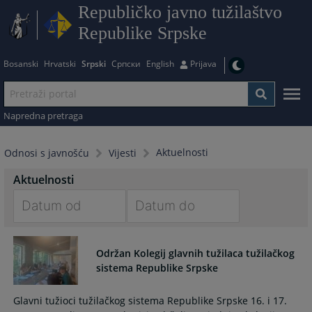
Republičko javno tužilaštvo
Republike Srpske
Bosanski
Hrvatski
Srpski
Српски
English
Prijava
Napredna pretraga
Aktuelnosti
Odnosi s javnošću
Vijesti
Aktuelnosti
Navigate
Navigate
forward
forward
Održan Kolegij glavnih tužilaca tužilačkog
to
to
sistema Republike Srpske
interact
interact
with
with
Glavni tužioci tužilačkog sistema Republike Srpske 16. i 17.
the
the