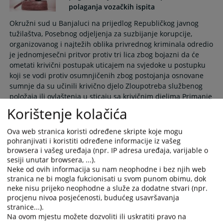
polaganja vozačkih ispita
Okružni sud u Banjaluci na prijedlog Republičkog javnog
tužilaštva, Posebnog odjeljenja za suzbijanje korupcije,
organizovanog i najtežih oblika privrednog kriminala odredio
je jednomjesečni pritvor protiv tri lica zbog bojazni da će
ometati krivični postupak uticajem na svjedoke u postupku
koji se vodi protiv osumnjičenih zbog postojanja osnovane
sumnje da su učinili krivično djelo Zloupotreba službenog
položaja ili ovlaštenja u sticaju sa krivičnim djelima Primanje
mita i Trgovina uticajem.
Korištenje kolačića
08.06.2026.
Ova web stranica koristi određene skripte koje mogu
pohranjivati i koristiti određene informacije iz vašeg
browsera i vašeg uređaja (npr. IP adresa uređaja, varijable o
Određen pritvor protiv osam lica
sesiji unutar browsera, ...).
Neke od ovih informacija su nam neophodne i bez njih web
stranica ne bi mogla fukcionisati u svom punom obimu, dok
Okružni sud u Banjaluci, Posebno odjeljenje za suzbijanje
neke nisu prijeko neophodne a služe za dodatne stvari (npr.
korupcije, organizovanog i najtežih oblika privrednog
procjenu nivoa posjećenosti, budućeg usavršavanja
kriminala, na prijedlog Republičkog javnog tužilaštva,
stranice...).
Posebnog odjeljenja za suzbijanje korupcije, organizovanog i
Na ovom mjestu možete dozvoliti ili uskratiti pravo na
najtežih oblika privrednog kriminala odredio je