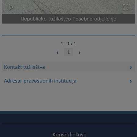
Republičko tužilaštvo Posebno odjeljenje
1 - 1 / 1
1
Kontakt tužilaštva
Adresar pravosudnih institucija
Korisni linkovi