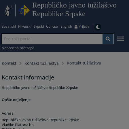
Republičko javno tužilaštvo
Republike Srpske
Bosanski
Hrvatski
Srpski
Српски
English
Prijava
Napredna pretraga
Kontakt tužilaštva
Kontakt
Kontakt tužilaštva
Kontakt informacije
Republičko javno tužilaštvo Republike Srpske
Opšte odjeljenje
Adresa:
Republičko javno tužilaštvo Republike Srpske
Vladike Platona bb