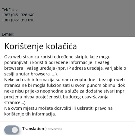
Tel/Faks:
+387 (0)51 326 140
+387 (0)51 313 010
E-mail:
st-bl@pravosudje.ba
Korištenje kolačića
Ova web stranica koristi određene skripte koje mogu
Web:
pohranjivati i koristiti određene informacije iz vašeg
https://rt-rs.pravosudje.ba
browsera i vašeg uređaja (npr. IP adresa uređaja, varijable o
sesiji unutar browsera, ...).
15124
PREGLEDA
Neke od ovih informacija su nam neophodne i bez njih web
stranica ne bi mogla fukcionisati u svom punom obimu, dok
neke nisu prijeko neophodne a služe za dodatne stvari (npr.
procjenu nivoa posjećenosti, budućeg usavršavanja
stranice...).
Na ovom mjestu možete dozvoliti ili uskratiti pravo na
korištenje tih informacija.
Translation
(obavezna)