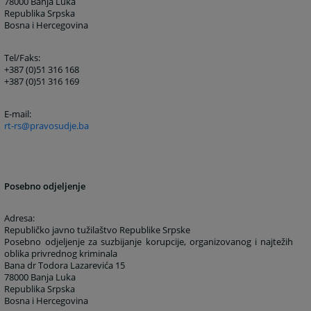
78000 Banja Luka
Republika Srpska
Bosna i Hercegovina
Tel/Faks:
+387 (0)51 316 168
+387 (0)51 316 169
E-mail:
rt-rs@pravosudje.ba
Posebno odjeljenje
Adresa:
Republičko javno tužilaštvo Republike Srpske
Posebno odjeljenje za suzbijanje korupcije, organizovanog i najtežih
oblika privrednog kriminala
Bana dr Todora Lazarevića 15
78000 Banja Luka
Republika Srpska
Bosna i Hercegovina