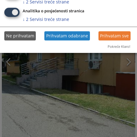
↓
2
Servisi treće strane
Analitika o posjećenosti stranica
↓
2
Servisi treće strane
Ne prihvatam
Prihvatam odabrane
Prihvatam sve
Pokreće Klaro!