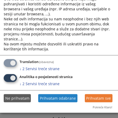
calendar
calendar
pohranjivati i koristiti određene informacije iz vašeg
browsera i vašeg uređaja (npr. IP adresa uređaja, varijable o
and
and
sesiji unutar browsera, ...).
select
select
Neke od ovih informacija su nam neophodne i bez njih web
a
a
stranica ne bi mogla fukcionisati u svom punom obimu, dok
date.
date.
neke nisu prijeko neophodne a služe za dodatne stvari (npr.
Press
Press
procjenu nivoa posjećenosti, budućeg usavršavanja
the
the
stranice...).
question
question
Na ovom mjestu možete dozvoliti ili uskratiti pravo na
korištenje tih informacija.
mark
mark
key
key
to
to
Translation
(obavezna)
get
get
↓
2
Servisi treće strane
the
the
Analitika o posjećenosti stranica
keyboard
keyboard
↓
2
Servisi treće strane
shortcuts
shortcuts
for
for
changing
changing
Ne prihvatam
Prihvatam odabrane
Prihvatam sve
dates.
dates.
Pokreće Klaro!