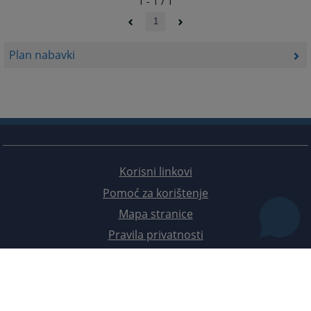
1 - 1 / 1
1
Plan nabavki
Korisni linkovi
Pomoć za korištenje
Mapa stranice
Pravila privatnosti