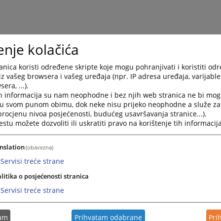
enje kolačića
nica koristi određene skripte koje mogu pohranjivati i koristiti od
iz vašeg browsera i vašeg uređaja (npr. IP adresa uređaja, varijable 
era, ...).
h informacija su nam neophodne i bez njih web stranica ne bi mog
i u svom punom obimu, dok neke nisu prijeko neophodne a služe z
 procjenu nivoa posjećenosti, budućeg usavršavanja stranice...).
tu možete dozvoliti ili uskratiti pravo na korištenje tih informacija
nslation
(obavezna)
Servisi treće strane
litika o posjećenosti stranica
Servisi treće strane
tam
Prihvatam odabrane
Pri