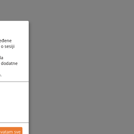
ređene
o sesiji
la
a dodatne
.
hvatam sve