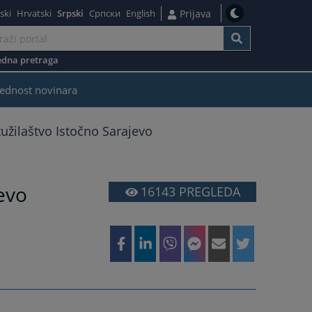
ski
Hrvatski
Srpski
Српски
English
Prijava
dna pretraga
ednost novinara
užilaštvo Istočno Sarajevo
evo
16143
PREGLEDA