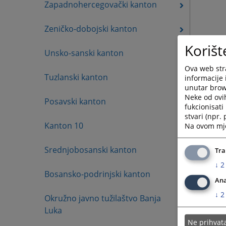
Zapadnohercegovački kanton
Zeničko-dobojski kanton
Korišt
Unsko-sanski kanton
Ova web stra
Tuzlanski kanton
informacije 
unutar brows
Neke od ovi
Posavski kanton
fukcionisat
stvari (npr.
Kanton 10
Na ovom mjes
Srednjobosanski kanton
Tra
↓
2
Bosansko-podrinjski kanton
Ana
↓
2
Okružno javno tužilaštvo Banja
Luka
Ne prihva