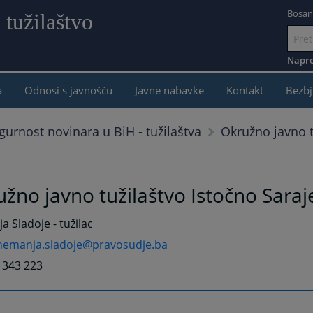
Bosan
 tužilaštvo
e
Idi
na
Napre
sadržaj
a
Odnosi s javnošću
Javne nabavke
Kontakt
Bezbj
Okružno javno t
gurnost novinara u BiH - tužilaštva
žno javno tužilaštvo Istočno Saraj
 Sladoje - tužilac
nemanja.sladoje@pravosudje.ba
7 343 223