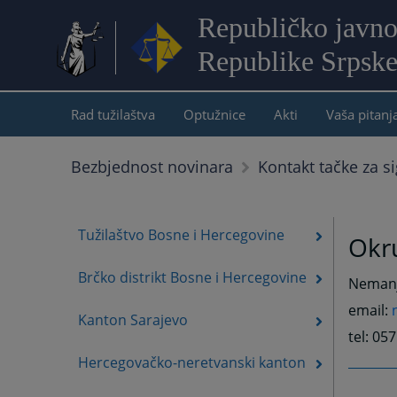
Republičko javno
Republike Srpsk
Rad tužilaštva
Optužnice
Akti
Vaša pitanj
Bezbjednost novinara
Kontakt tačke za si
Tužilaštvo Bosne i Hercegovine
Okru
Brčko distrikt Bosne i Hercegovine
Nemanja
email:
Kanton Sarajevo
tel: 05
Hercegovačko-neretvanski kanton