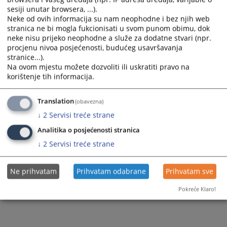
Hercegovačko-neretvanski kanton
FBiH/ Federalno ministarstvo unutrašnjih
sesiji unutar browsera, ...).
poslova
Neke od ovih informacija su nam neophodne i bez njih web
Zapadnohercegovački kanton
stranica ne bi mogla fukcionisati u svom punom obimu, dok
Brčko distrikt Bosne i Hercegovine
neke nisu prijeko neophodne a služe za dodatne stvari (npr.
Zeničko-dobojski kanton
procjenu nivoa posjećenosti, budućeg usavršavanja
Kanton Sarajevo
stranice...).
Unsko-sanski kanton
Na ovom mjestu možete dozvoliti ili uskratiti pravo na
Hercegovačko-neretvanski kanton
korištenje tih informacija.
Tuzlanski kanton
Zapadnohercegovački kanton
Posavski kanton
Translation
(obavezna)
Zeničko-dobojski kanton
↓
2
Servisi treće strane
Kanton 10
Analitika o posjećenosti stranica
Unsko-sanski kanton
Srednjobosanski kanton
↓
2
Servisi treće strane
Tuzlanski kanton
Bosansko-podrinjski kanton
Posavski kanton
Ne prihvatam
Prihvatam odabrane
Prihvatam sve
Okružno javno tužilaštvo Banja Luka
Livanjski kanton
Pokreće Klaro!
Okružno javno tužilaštvo Trebinje
Srednjobosanski kanton
Okružno javno tužilaštvo Istočno Sarajevo