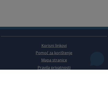
Bosansko-podrinjski kanton
Okružno javno tužilaštvo Prijedor
Prateća dokumenta
Okružno javno tužilaštvo Bijeljina
Okružno javno tužilaštvo Doboj
Prateća dokumenta
Korisni linkovi
Pomoć za korištenje
Mapa stranice
Pravila privatnosti
Redizajn web stranice je finansirala Evropska unija. Za njen sadržaj isključivo je odgovorno
Visoko sudsko i tužilačko vijeće BiH i ona ne odražava nužno stavove Evropske unije.