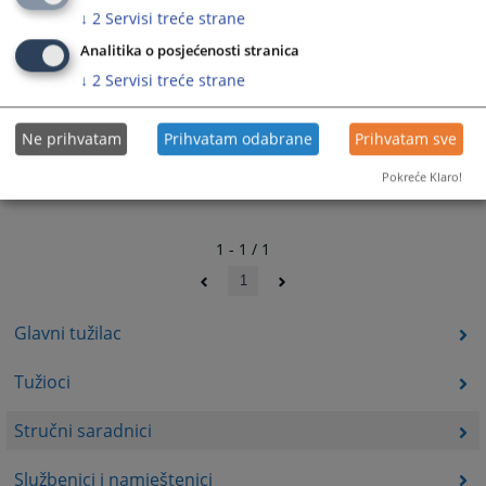
↓
2
Servisi treće strane
Analitika o posjećenosti stranica
↓
2
Servisi treće strane
Ne prihvatam
Prihvatam odabrane
Prihvatam sve
Pokreće Klaro!
1 - 1 / 1
1
Glavni tužilac
Tužioci
Stručni saradnici
Službenici i namještenici