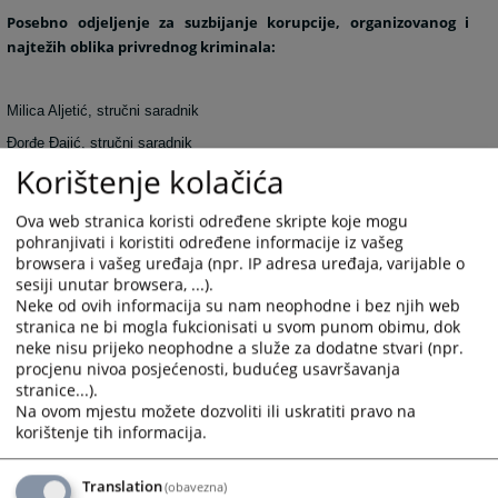
Posebno odjeljenje za suzbijanje korupcije, organizovanog i
najtežih oblika privrednog kriminala:
Milica Aljetić, stručni saradnik
Đorđe Đajić, stručni saradnik
Korištenje kolačića
Dragana Đogić, stručni saradnik
Maja Ilić, stručni saradnik
Ova web stranica koristi određene skripte koje mogu
Darko Josipović, stručni saradnik
pohranjivati i koristiti određene informacije iz vašeg
browsera i vašeg uređaja (npr. IP adresa uređaja, varijable o
Nevena Knežević Dmičić, stručni saradnik
sesiji unutar browsera, ...).
Jasmina Perić, stručni saradnik
Neke od ovih informacija su nam neophodne i bez njih web
Danijela Ćulibrk, stručni saradnik
stranica ne bi mogla fukcionisati u svom punom obimu, dok
neke nisu prijeko neophodne a služe za dodatne stvari (npr.
7650
PREGLEDA
procjenu nivoa posjećenosti, budućeg usavršavanja
stranice...).
Na ovom mjestu možete dozvoliti ili uskratiti pravo na
korištenje tih informacija.
Translation
(obavezna)