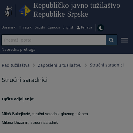
Republičko javno tužilaštvo
Republike Srpske
Bosanski
Hrvatski
Srpski
Српски
English
Prijava
Napredna pretraga
Stručni saradnici
Rad tužilaštva
Zaposleni u tužilaštvu
Stručni saradnici
Opšte odjeljenje:
Miloš Bukejlović, stručni saradnik glavnog tužioca
Milana Bužanin, stručni saradnik