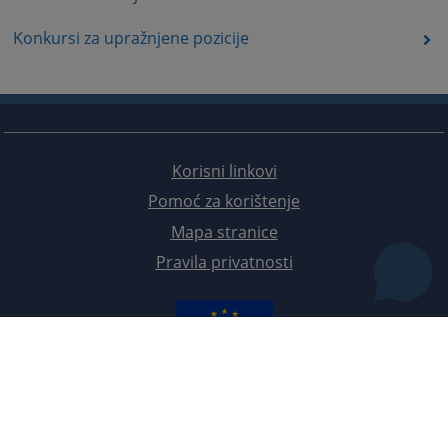
Konkursi za upražnjene pozicije
Korisni linkovi
Pomoć za korištenje
Mapa stranice
Pravila privatnosti
Redizajn web stranice je finansirala Evropska unija. Za njen sadržaj isključivo je odgovorno
Visoko sudsko i tužilačko vijeće BiH i ona ne odražava nužno stavove Evropske unije.