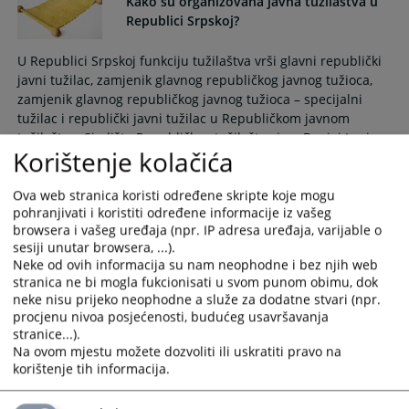
Kako su organizovana javna tužilaštva u
Republici Srpskoj?
U Republici Srpskoj funkciju tužilaštva vrši glavni republički
javni tužilac, zamjenik glavnog republičkog javnog tužioca,
zamjenik glavnog republičkog javnog tužioca – specijalni
tužilac i republički javni tužilac u Republičkom javnom
tužilaštvu. Sjedište Republičkog tužilaštva je u Banjoj Luci.
Korištenje kolačića
Funkciju tužilaštva vrše i glavni okružni javni tužilac,
zamjenik glavnog okružnog javnog tužioca i okružni javni
Ova web stranica koristi određene skripte koje mogu
pohranjivati i koristiti određene informacije iz vašeg
tužilac u okružnim javnim tužilaštvima.
browsera i vašeg uređaja (npr. IP adresa uređaja, varijable o
sesiji unutar browsera, ...).
Neke od ovih informacija su nam neophodne i bez njih web
Da li lice lišeno slobode ima određena
stranica ne bi mogla fukcionisati u svom punom obimu, dok
prava?
neke nisu prijeko neophodne a služe za dodatne stvari (npr.
procjenu nivoa posjećenosti, budućeg usavršavanja
Lice koje je lišeno slobode mora na maternjem jeziku ili
stranice...).
Na ovom mjestu možete dozvoliti ili uskratiti pravo na
jeziku koji razumije odmah biti obaviješteno o razlozima
korištenje tih informacija.
lišenja slobode i istovremeno prije prvog ispitivanja poučeno
da nije dužno da daje iskaz, niti da odgovara na postavljena