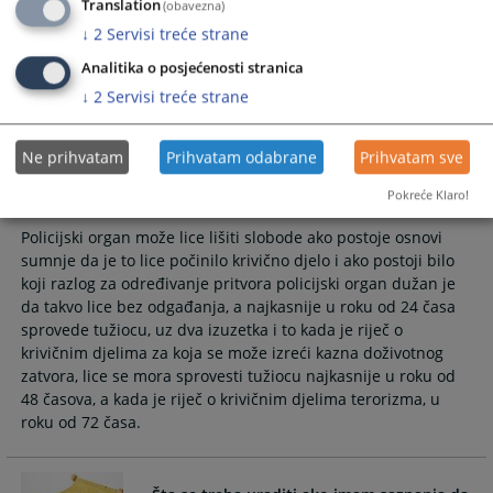
pitanja, da ima pravo da uzme branioca koga može sam
Translation
(obavezna)
poslije birati, kao i o tome da ima pravo da njegova porodica,
↓
2
Servisi treće strane
konzularni službenik strane države čiji je državljanin ili
Analitika o posjećenosti stranica
drugo lice koje on odredi budu obaviješteni o njegovom
lišenju slobode.
↓
2
Servisi treće strane
Ne prihvatam
Prihvatam odabrane
Prihvatam sve
Koliko dugo može trajati lišenje slobode i
zadržavanje?
Pokreće Klaro!
Policijski organ može lice lišiti slobode ako postoje osnovi
sumnje da je to lice počinilo krivično djelo i ako postoji bilo
koji razlog za određivanje pritvora policijski organ dužan je
da takvo lice bez odgađanja, a najkasnije u roku od 24 časa
sprovede tužiocu, uz dva izuzetka i to kada je riječ o
krivičnim djelima za koja se može izreći kazna doživotnog
zatvora, lice se mora sprovesti tužiocu najkasnije u roku od
48 časova, a kada je riječ o krivičnim djelima terorizma, u
roku od 72 časa.