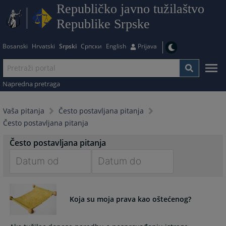
Republičko javno tužilaštvo
Republike Srpske
Bosanski
Hrvatski
Srpski
Српски
English
Prijava
Napredna pretraga
Vaša pitanja
Često postavljana pitanja
Često postavljana pitanja
Često postavljana pitanja
Navigate
Navigate
forward
forward
Koja su moja prava kao oštećenog?
to
to
interact
interact
with
with