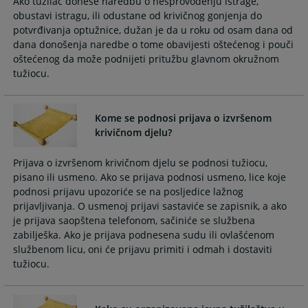
Ako tužilac donese naredbu o nesprovođenju istrage,
the
the
obustavi istragu, ili odustane od krivičnog gonjenja do
calendar
calendar
potvrđivanja optužnice, dužan je da u roku od osam dana od
and
and
dana donošenja naredbe o tome obavijesti oštećenog i pouči
select
select
oštećenog da može podnijeti pritužbu glavnom okružnom
a
a
tužiocu.
date.
date.
Press
Press
the
the
Kome se podnosi prijava o izvršenom
question
question
krivičnom djelu?
mark
mark
key
key
Prijava o izvršenom krivičnom djelu se podnosi tužiocu,
to
to
pisano ili usmeno. Ako se prijava podnosi usmeno, lice koje
podnosi prijavu upozoriće se na posljedice lažnog
get
get
prijavljivanja. O usmenoj prijavi sastaviće se zapisnik, a ako
the
the
je prijava saopštena telefonom, sačiniće se službena
keyboard
keyboard
zabilješka. Ako je prijava podnesena sudu ili ovlašćenom
shortcuts
shortcuts
službenom licu, oni će prijavu primiti i odmah i dostaviti
for
for
tužiocu.
changing
changing
dates.
dates.