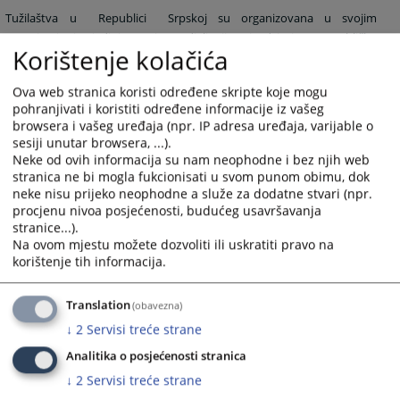
Tužilaštva u Republici Srpskoj su organizovana u svojim
organizacionim jedinicama i to odjeljenjima i odsjecima. Republičko
Korištenje kolačića
javno tužilaštvo čini opšte odjeljenje koje u svom sastavu ima: Odsjek
za ratne zločine, Odsjek za opšti kriminal, Odsjek za privredni kriminal i
Ova web stranica koristi određene skripte koje mogu
Odsjek za maloljetnike i Posebno odljeljenje za suzbijanje korupcije,
pohranjivati i koristiti određene informacije iz vašeg
organizovanog i najtežih oblika privrednog kriminala koje je
browsera i vašeg uređaja (npr. IP adresa uređaja, varijable o
uspostavljeno Zakonom o suzbijanju korupcije,organizovanog i
sesiji unutar browsera, ...).
najtežih oblika privrednog kriminala.
Neke od ovih informacija su nam neophodne i bez njih web
stranica ne bi mogla fukcionisati u svom punom obimu, dok
neke nisu prijeko neophodne a služe za dodatne stvari (npr.
Pored Republičkog tužilaštva, organizacionu strukturu čine i šest
procjenu nivoa posjećenosti, budućeg usavršavanja
okružnih javnih tužilaštava čija sjedišta su u Banjaluci, Prijedoru,
stranice...).
Na ovom mjestu možete dozvoliti ili uskratiti pravo na
Doboju, Bijeljini, Istočnom Sarajevu i Trebinju.
korištenje tih informacija.
5290
PREGLEDA
Translation
(obavezna)
↓
2
Servisi treće strane
Analitika o posjećenosti stranica
↓
2
Servisi treće strane