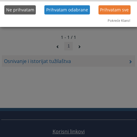
Ne prihvatam
Prihvatam odabrane
Prihvatam sve
Pokreće Klaro!
1 - 1 / 1
1
Osnivanje i istorijat tužilaštva
Korisni linkovi