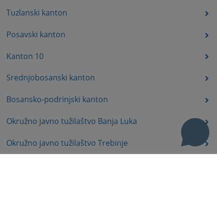
Tuzlanski kanton
Posavski kanton
Kanton 10
Srednjobosanski kanton
Bosansko-podrinjski kanton
Okružno javno tužilaštvo Banja Luka
Okružno javno tužilaštvo Trebinje
Okružno javno tužilaštvo Istočno Sarajevo
Okružno javno tužilaštvo Prijedor
Okružno javno tužilaštvo Bijeljina