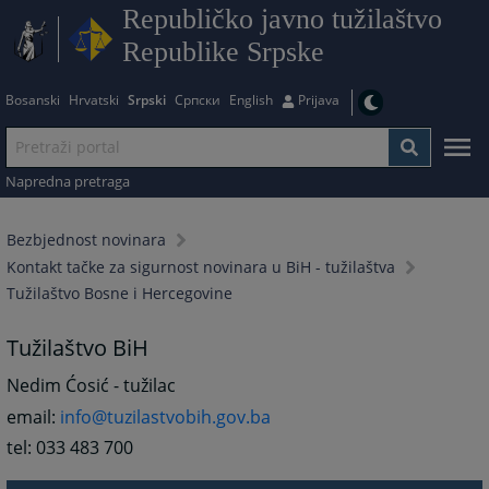
Republičko javno tužilaštvo
Republike Srpske
Bosanski
Hrvatski
Srpski
Српски
English
Prijava
Napredna pretraga
Bezbjednost novinara
Kontakt tačke za sigurnost novinara u BiH - tužilaštva
Tužilaštvo Bosne i Hercegovine
Tužilaštvo BiH
Nedim Ćosić - tužilac
email:
info@tuzilastvobih.gov.ba
tel: 033 483 700