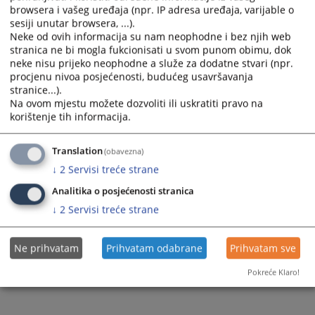
browsera i vašeg uređaja (npr. IP adresa uređaja, varijable o
sesiji unutar browsera, ...).
Neke od ovih informacija su nam neophodne i bez njih web
stranica ne bi mogla fukcionisati u svom punom obimu, dok
neke nisu prijeko neophodne a služe za dodatne stvari (npr.
procjenu nivoa posjećenosti, budućeg usavršavanja
stranice...).
Na ovom mjestu možete dozvoliti ili uskratiti pravo na
korištenje tih informacija.
Translation
(obavezna)
↓
2
Servisi treće strane
Analitika o posjećenosti stranica
↓
2
Servisi treće strane
Ne prihvatam
Prihvatam odabrane
Prihvatam sve
Pokreće Klaro!