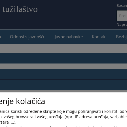
Bosan
 tužilaštvo
e
Idi
na
Napre
sadržaj
a
Odnosi s javnošću
Javne nabavke
Kontakt
Bezbj
enje kolačića
nica koristi određene skripte koje mogu pohranjivati i koristiti od
iz vašeg browsera i vašeg uređaja (npr. IP adresa uređaja, varijable 
era, ...).