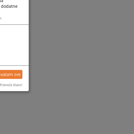
la
a dodatne
.
hvatam sve
Pokreće Klaro!