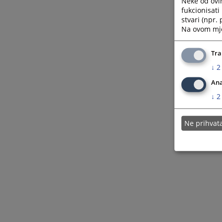
Neke od ovi
fukcionisat
stvari (npr.
Na ovom mjes
Tra
↓
2
Ana
↓
2
Ne prihva