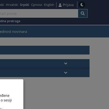
ski
Hrvatski
Srpski
Српски
English
Prijava
dna pretraga
ednost novinara
ređene
o sesiji