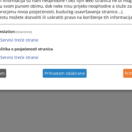
h informacija su nam neophodne i bez njih web stranica ne bi mog
i u svom punom obimu, dok neke nisu prijeko neophodne a služe z
 procjenu nivoa posjećenosti, budućeg usavršavanja stranice...).
tu možete dozvoliti ili uskratiti pravo na korištenje tih informacija
nslation
(obavezna)
Servisi treće strane
litika o posjećenosti stranica
Servisi treće strane
tam
Prihvatam odabrane
Pri