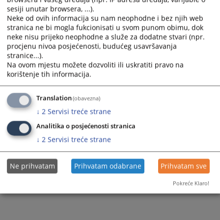
sesiji unutar browsera, ...).
Neke od ovih informacija su nam neophodne i bez njih web
stranica ne bi mogla fukcionisati u svom punom obimu, dok
neke nisu prijeko neophodne a služe za dodatne stvari (npr.
procjenu nivoa posjećenosti, budućeg usavršavanja
stranice...).
Trenutno nema vijesti
Na ovom mjestu možete dozvoliti ili uskratiti pravo na
korištenje tih informacija.
Translation
(obavezna)
↓
2
Servisi treće strane
Analitika o posjećenosti stranica
↓
2
Servisi treće strane
Ne prihvatam
Prihvatam odabrane
Prihvatam sve
Pokreće Klaro!