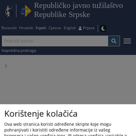
Republičko javno tužilaštvo
Republike Srpske
Bosanski
Hrvatski
Srpski
Српски
English
Prijava
Napredna pretraga
Korištenje kolačića
Ova web stranica koristi određene skripte koje mogu
pohranjivati i koristiti određene informacije iz vašeg
browsera i vašeg uređaja (npr. IP adresa uređaja, varijable o