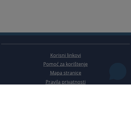
Korisni linkovi
Pomoć za korištenje
Mapa stranice
Pravila privatnosti
Redizajn web stranice je finansirala Evropska unija. Za njen sadržaj isključivo je odgovorno
Visoko sudsko i tužilačko vijeće BiH i ona ne odražava nužno stavove Evropske unije.