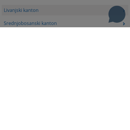
Livanjski kanton
Srednjobosanski kanton
Bosansko-podrinjski kanton
Prateća dokumenta
Korisni linkovi
Pomoć za korištenje
Mapa stranice
Pravila privatnosti