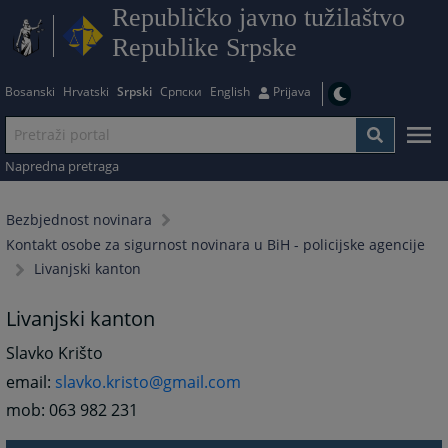
Republičko javno tužilaštvo
Republike Srpske
Bosanski
Hrvatski
Srpski
Српски
English
Prijava
Napredna pretraga
Bezbjednost novinara
Kontakt osobe za sigurnost novinara u BiH - policijske agencije
Livanjski kanton
Livanjski kanton
Slavko Krišto
email:
slavko.kristo@gmail.com
mob: 063 982 231