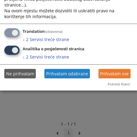
stranice...).
Na ovom mjestu možete dozvoliti ili uskratiti pravo na
korištenje tih informacija.
Translation
(obavezna)
↓
2
Servisi treće strane
Analitika o posjećenosti stranica
↓
2
Servisi treće strane
Ne prihvatam
Prihvatam odabrane
Prihvatam sve
Pokreće Klaro!
1 - 1 / 1
1