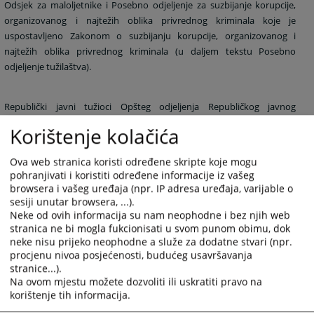
Odsjek za maloljetnike i Posebno odjeljenje za suzbijanje korupcije,
organizovanog i najtežih oblika privrednog kriminala koje je
uspostavljeno Zakonom o suzbijanju korupcije, organizovanog i
najtežih oblika privrednog kriminala (u daljem tekstu Posebno
odjeljenje tužilaštva).
Republički javni tužioci Opšteg odjeljenja Republičkog javnog
tužilaštva pred Vrhovnim sudom Republike Srpske zastupaju žalbe
Korištenje kolačića
okružnih tužilaštava izjavljenih na prvostepene presude okružnih
sudova, te zastupaju optužnice u predmetima u kojima je Vrhovni sud
Ova web stranica koristi određene skripte koje mogu
ukinuo prvostepene presude i odredio ponovno suđenje. Pored ove
pohranjivati i koristiti određene informacije iz vašeg
funkcije, Opšte odjeljenje Republičkog javnog tužilaštva svoju funkciju
browsera i vašeg uređaja (npr. IP adresa uređaja, varijable o
može ostvarivati i pred osnovnim i okružnim sudovima, kao i pred
sesiji unutar browsera, ...).
Ustavnim sudom Republike Srpske.
Neke od ovih informacija su nam neophodne i bez njih web
stranica ne bi mogla fukcionisati u svom punom obimu, dok
neke nisu prijeko neophodne a služe za dodatne stvari (npr.
Republički javni tužioci raspoređeni u Posebno odjeljenje tužilaštva
procjenu nivoa posjećenosti, budućeg usavršavanja
stranice...).
sprovode istražne radnje i krivično gonjenje učinilaca krivičnih djela iz
Na ovom mjestu možete dozvoliti ili uskratiti pravo na
člana 3. Zakona o izmjeni i dopunama Zakona o suzbijanju korupcije,
korištenje tih informacija.
organizovanog i najtežih oblika privrednog kriminala.