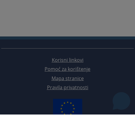
Korisni linkovi
Pomoć za korištenje
Mapa stranice
Pravila privatnosti
Redizajn web stranice je finansirala Evropska unija. Za njen sadržaj isključivo je odgovorno
Visoko sudsko i tužilačko vijeće BiH i ona ne odražava nužno stavove Evropske unije.