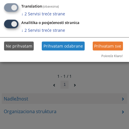
Translation
(obavezna)
↓
2
Servisi treće strane
22322
PREGLEDA
Analitika o posjećenosti stranica
↓
2
Servisi treće strane
Ne prihvatam
Prihvatam odabrane
Prihvatam sve
Pokreće Klaro!
1 - 1 / 1
1
Nadležnost
Organizaciona struktura